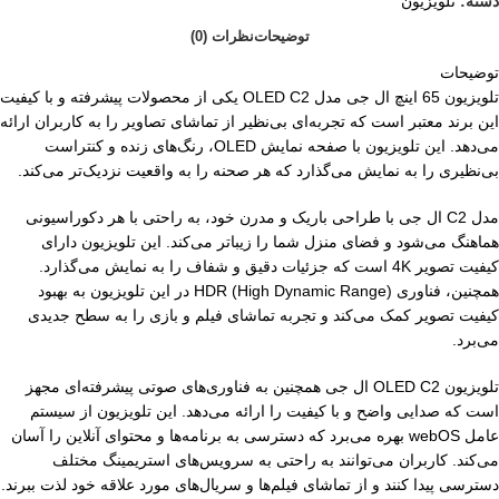
دسته:
تلویزیون
توضیحات
نظرات (0)
توضیحات
تلویزیون 65 اینچ ال جی مدل OLED C2 یکی از محصولات پیشرفته و با کیفیت
این برند معتبر است که تجربه‌ای بی‌نظیر از تماشای تصاویر را به کاربران ارائه
می‌دهد. این تلویزیون با صفحه نمایش OLED، رنگ‌های زنده و کنتراست
بی‌نظیری را به نمایش می‌گذارد که هر صحنه را به واقعیت نزدیک‌تر می‌کند.
مدل C2 ال جی با طراحی باریک و مدرن خود، به راحتی با هر دکوراسیونی
هماهنگ می‌شود و فضای منزل شما را زیباتر می‌کند. این تلویزیون دارای
کیفیت تصویر 4K است که جزئیات دقیق و شفاف را به نمایش می‌گذارد.
همچنین، فناوری HDR (High Dynamic Range) در این تلویزیون به بهبود
کیفیت تصویر کمک می‌کند و تجربه تماشای فیلم و بازی را به سطح جدیدی
می‌برد.
تلویزیون OLED C2 ال جی همچنین به فناوری‌های صوتی پیشرفته‌ای مجهز
است که صدایی واضح و با کیفیت را ارائه می‌دهد. این تلویزیون از سیستم
عامل webOS بهره می‌برد که دسترسی به برنامه‌ها و محتوای آنلاین را آسان
می‌کند. کاربران می‌توانند به راحتی به سرویس‌های استریمینگ مختلف
دسترسی پیدا کنند و از تماشای فیلم‌ها و سریال‌های مورد علاقه خود لذت ببرند.