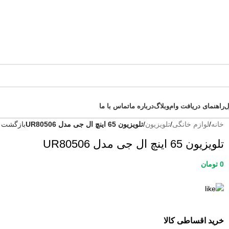
ل
راهنمای دریافت وام
وبلاگ
درباره ما
تماس با ما
خانه
/
لوازم خانگی
/
تلویزیون
/
تلویزیون 65 اینچ ال جی مدل UR80506
بازگشت 
تلویزیون 65 اینچ ال جی مدل UR80506
0
تومان
خرید اقساطی کالا