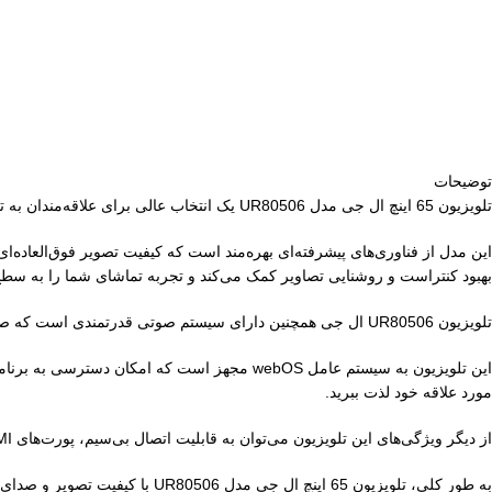
توضیحات
تلویزیون 65 اینچ ال جی مدل UR80506 یک انتخاب عالی برای علاقه‌مندان به تماشای فیلم و برنامه‌های تلویزیونی است. این تلویزیون با طراحی زیبا و مدرن خود، به راحتی با دکوراسیون هر خانه‌ای هماهنگ می‌شود.
بهبود کنتراست و روشنایی تصاویر کمک می‌کند و تجربه تماشای شما را به سطح
تلویزیون UR80506 ال جی همچنین دارای سیستم صوتی قدرتمندی است که صدایی واضح و شفاف را ارائه می‌دهد. با استفاده از فناوری Dolby Audio، می‌توانید از تجربه صوتی سینمایی در خانه خود لذت ببرید.
مورد علاقه خود لذت ببرید.
از دیگر ویژگی‌های این تلویزیون می‌توان به قابلیت اتصال بی‌سیم، پورت‌های HDMI و USB، و همچنین قابلیت کنترل صوتی اشاره کرد که استفاده از آن را برای کاربران راحت‌تر می‌کند.
به طور کلی، تلویزیون 65 اینچ ال جی مدل UR80506 با کیفیت تصویر و صدای عالی، طراحی زیبا و امکانات متنوع، گزینه‌ای مناسب برای هر خانواده‌ای است که به دنبال یک تلویزیون با کیفیت و کارآمد می‌باشد.