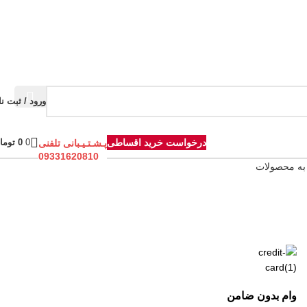
ورود / ثبت نا
درخواست خرید اقساطی
0
0
توما
پـشـتـیـبانی تلفنی
09331620810
به محصولات
وام بدون ضامن