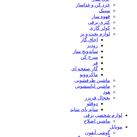
خرد کن و غذاساز
سینک
قهوه ساز
کتری برقی
کولر گازی
لوازم پخت و پز
اجاق گاز
زودپز
ساندویچ ساز
سرخ کن
فر
گاز صفحه ای
ماکروویو
ماشین ظرفشویی
ماشین لباسشویی
هود
یخچال فریزر
دوقلو
ساید بای ساید
لوازم شخصی برقی
ماشین اصلاح
موبایل
گوشی آیفون