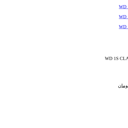
مت
لی:
47,600 تومان.
قیمت
ومان
فعلی:
38,500 تومان
35,900,000 تومان.