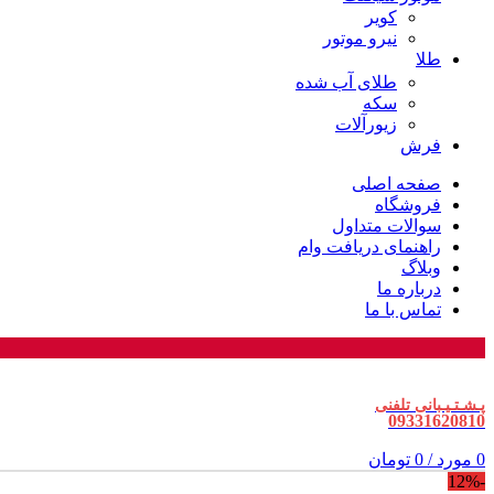
کویر
نیرو موتور
طلا
طلای آب شده
سکه
زیورآلات
فرش
صفحه اصلی
فروشگاه
سوالات متداول
راهنمای دریافت وام
وبلاگ
درباره ما
تماس با ما
پـشـتـیـبانی تلفنی
09331620810
0
مورد
/
0
تومان
-12%