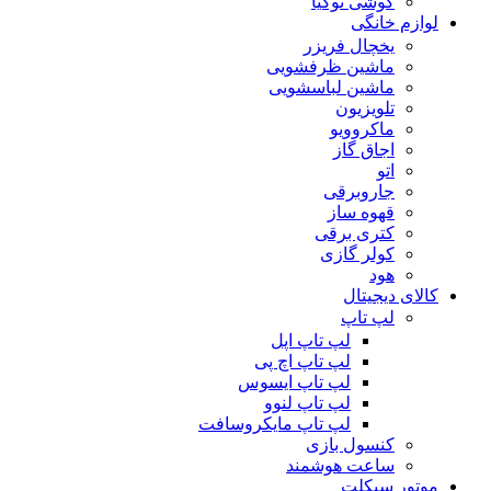
گوشی نوکیا
لوازم خانگی
یخچال فریزر
ماشین ظرفشویی
ماشین لباسشویی
تلویزیون
ماکروویو
اجاق گاز
اتو
جاروبرقی
قهوه ساز
کتری برقی
کولر گازی
هود
کالای دیجیتال
لپ تاپ
لپ تاپ اپل
لپ تاپ اچ پی
لپ تاپ ایسوس
لپ تاپ لنوو
لپ تاپ مایکروسافت
کنسول بازی
ساعت هوشمند
موتور سیکلت