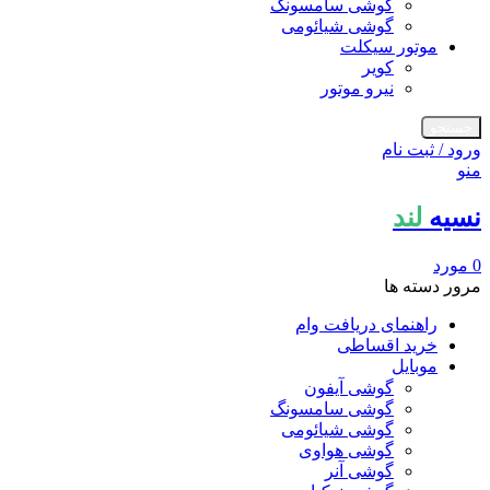
گوشی سامسونگ
گوشی شیائومی
موتور سیکلت
کویر
نیرو موتور
جستجو
ورود / ثبت نام
منو
نسیه
لند
0
مورد
مرور دسته ها
راهنمای دریافت وام
خرید اقساطی
موبایل
گوشی آیفون
گوشی سامسونگ
گوشی شیائومی
گوشی هواوی
گوشی آنر