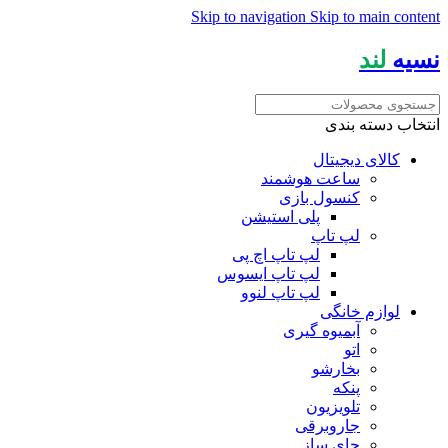
Skip to navigation
Skip to main content
نسیه
لند
انتخاب دسته بندی
کالای دیجیتال
ساعت هوشمند
کنسول بازی
پلی استیشن
لپ تاپ
لپ تاپ اچ پی
لپ تاپ ایسوس
لپ تاپ لنوو
لوازم خانگی
آبمیوه گیری
اتو
بخارشو
پنکه
تلویزیون
جاروبرقی
چای ساز