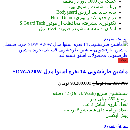
خشک کن 1000 دور در دقیقه
برنامه شست و شوی بهینه
بدنه جدید ضد لرزش Bodyguard
درام جدید لانه زنبوری Hexa Derum
تکنولوژی پیشرفته محافظت از موتور S Guard Tech
امکان ادامه شستشو در صورت قطع برق
نمایش سریع
-17%
ماشین ظرفشویی 14 نفره اسنوا مدل SDW-A20W
قیمت
قیمت
112,800,000
تومان
93,200,000
تومان
اصلی:
فعلی:
شستشوی سریع (Quick Wash) 42 دقیقه
112,800,000 تومان
93,200,000 تومان.
ارتفاع 850 میلی متر
بود.
تعداد بازوی آبپاش 2 عدد
تعداد برنامه های شستشو 6 برنامه
پیش آبکشی
نمایش سریع