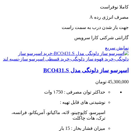
range:
کاملا نوفراست
164,500,000 تومان
through
مصرف انرژی رده A
169,500,000 تومان
جهت باز شدن درب به سمت راست
گارانتی شرکتی کارا سرویس
نمایش سریع
اسپرسو ساز دلونگی مدل BCO431.S
45,300,000
تومان
حداکثر توان مصرفی : ۱750 وات
نوشیدنی های قابل تهیه :
اسپرسو، کاپوچینو، لاته، ماکیاتو، آمریکانو، فرانسه،
ترک، هات چاکلت
میزان فشار بخار : 15 بار