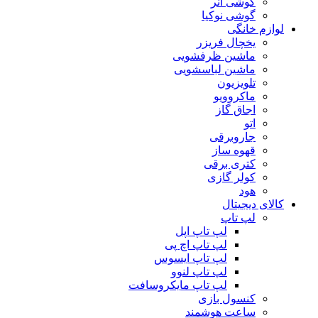
گوشی آنر
گوشی نوکیا
لوازم خانگی
یخچال فریزر
ماشین ظرفشویی
ماشین لباسشویی
تلویزیون
ماکروویو
اجاق گاز
اتو
جاروبرقی
قهوه ساز
کتری برقی
کولر گازی
هود
کالای دیجیتال
لپ تاپ
لپ تاپ اپل
لپ تاپ اچ پی
لپ تاپ ایسوس
لپ تاپ لنوو
لپ تاپ مایکروسافت
کنسول بازی
ساعت هوشمند