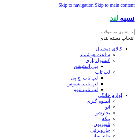
Skip to navigation
Skip to main content
نسیه
لند
انتخاب دسته بندی
کالای دیجیتال
ساعت هوشمند
کنسول بازی
پلی استیشن
لپ تاپ
لپ تاپ اچ پی
لپ تاپ ایسوس
لپ تاپ لنوو
لوازم خانگی
آبمیوه گیری
اتو
بخارشو
پنکه
تلویزیون
جاروبرقی
چای ساز