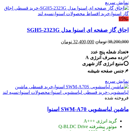
نمایش سریع
-15%
اجاق گاز صفحه ای اسنوا مدل SGH5-2323G
قیمت
قیمت
38,200,000
تومان
32,400,000
تومان
اصلی:
فعلی:
♦️تعداد شعله پنج عدد
38,200,000 تومان
32,400,000 تومان.
✅رده مصرف انرژی A
بود.
⭕️منبع انرژی گاز شهری
📌جنس صفحه شیشه
نمایش سریع
فروخته شده
ماشین لباسشویی SWM-A70 اسنوا
گرید انرژی +++A
موتور پیشرفته Q-BLDC Drive