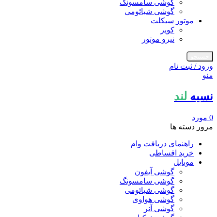
گوشی سامسونگ
گوشی شیائومی
موتور سیکلت
کویر
نیرو موتور
جستجو
ورود / ثبت نام
منو
نسیه
لند
0
مورد
مرور دسته ها
راهنمای دریافت وام
خرید اقساطی
موبایل
گوشی آیفون
گوشی سامسونگ
گوشی شیائومی
گوشی هواوی
گوشی آنر