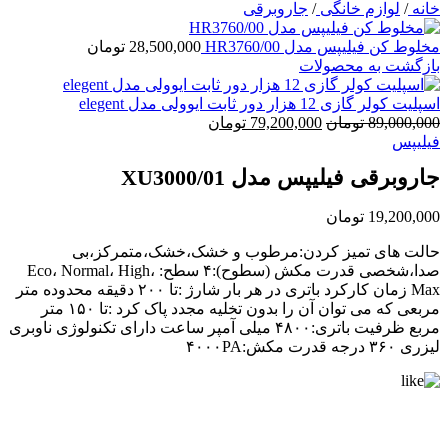
خانه
/
لوازم خانگی
/
جاروبرقی
مخلوط کن فیلیپس مدل HR3760/00
28,500,000
تومان
بازگشت به محصولات
اسپلیت کولر گازی 12 هزار دور ثابت ایوولی مدل elegent
قیمت
قیمت
89,000,000
تومان
79,200,000
تومان
اصلی:
فعلی:
فیلیپس
89,000,000 تومان
79,200,000 تومان.
جاروبرقی فیلیپس مدل XU3000/01
بود.
19,200,000
تومان
حالت های تمیز کردن:مرطوب و خشک،خشک،متمرکز،بی
صدا،شخصی قدرت مکش (سطوح):۴ سطح: Eco، Normal، High،
Max زمان کارکرد باتری در هر بار شارژ :تا ۲۰۰ دقیقه محدوده متر
مربعی که می توان آن را بدون تخلیه مجدد پاک کرد :تا ۱۵۰ متر
مربع ظرفیت باتری:۴۸۰۰ میلی آمپر ساعت دارای تکنولوژی ناوبری
لیزری ۳۶۰ درجه قدرت مکش:۴۰۰۰PA