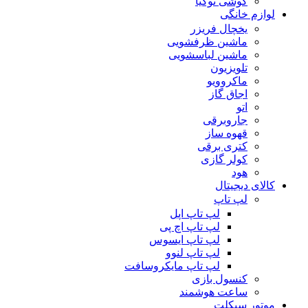
گوشی نوکیا
لوازم خانگی
یخچال فریزر
ماشین ظرفشویی
ماشین لباسشویی
تلویزیون
ماکروویو
اجاق گاز
اتو
جاروبرقی
قهوه ساز
کتری برقی
کولر گازی
هود
کالای دیجیتال
لپ تاپ
لپ تاپ اپل
لپ تاپ اچ پی
لپ تاپ ایسوس
لپ تاپ لنوو
لپ تاپ مایکروسافت
کنسول بازی
ساعت هوشمند
موتور سیکلت