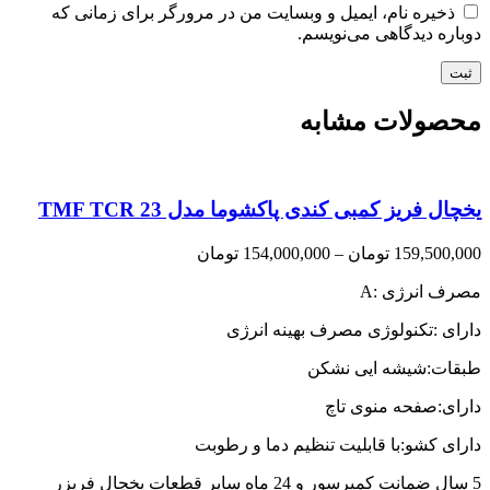
ذخیره نام، ایمیل و وبسایت من در مرورگر برای زمانی که
دوباره دیدگاهی می‌نویسم.
محصولات مشابه
یخچال فریز کمبی کندی پاکشوما مدل TMF TCR 23
Price
159,500,000
تومان
–
154,000,000
تومان
range:
مصرف انرژی :A
154,000,000 تومان
through
دارای :تکنولوژی مصرف بهینه انرژی
159,500,000 تومان
طبقات:شیشه ایی نشکن
دارای:صفحه منوی تاچ
دارای کشو:با قابلیت تنظیم دما و رطوبت
5 سال ضمانت کمپرسور و 24 ماه سایر قطعات یخچال فریزر