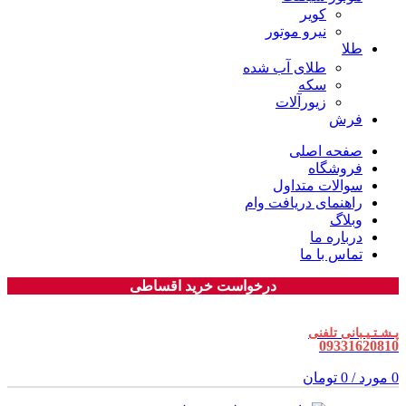
کویر
نیرو موتور
طلا
طلای آب شده
سکه
زیورآلات
فرش
صفحه اصلی
فروشگاه
سوالات متداول
راهنمای دریافت وام
وبلاگ
درباره ما
تماس با ما
درخواست خرید اقساطی
پـشـتـیـبانی تلفنی
09331620810
0
مورد
/
0
تومان