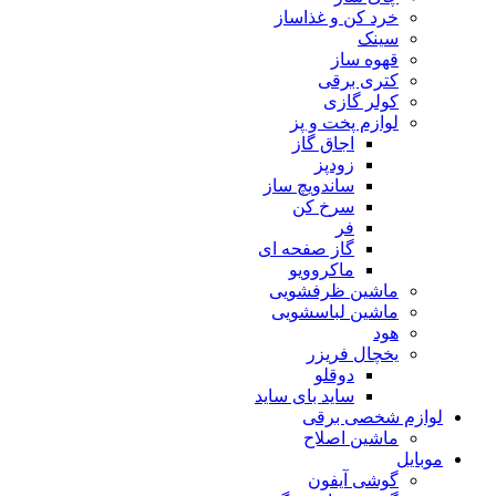
خرد کن و غذاساز
سینک
قهوه ساز
کتری برقی
کولر گازی
لوازم پخت و پز
اجاق گاز
زودپز
ساندویچ ساز
سرخ کن
فر
گاز صفحه ای
ماکروویو
ماشین ظرفشویی
ماشین لباسشویی
هود
یخچال فریزر
دوقلو
ساید بای ساید
لوازم شخصی برقی
ماشین اصلاح
موبایل
گوشی آیفون