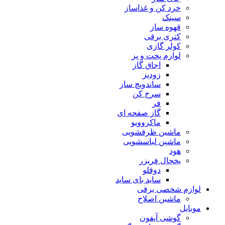
خرد کن و غذاساز
سینک
قهوه ساز
کتری برقی
کولر گازی
لوازم پخت و پز
اجاق گاز
زودپز
ساندویچ ساز
سرخ کن
فر
گاز صفحه ای
ماکروویو
ماشین ظرفشویی
ماشین لباسشویی
هود
یخچال فریزر
دوقلو
ساید بای ساید
لوازم شخصی برقی
ماشین اصلاح
موبایل
گوشی آیفون