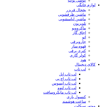
گوشی نوکیا
لوازم خانگی
یخچال فریزر
ماشین ظرفشویی
ماشین لباسشویی
تلویزیون
ماکروویو
اجاق گاز
اتو
جاروبرقی
قهوه ساز
کتری برقی
کولر گازی
هود
کالای دیجیتال
لپ تاپ
لپ تاپ اپل
لپ تاپ اچ پی
لپ تاپ ایسوس
لپ تاپ لنوو
لپ تاپ مایکروسافت
کنسول بازی
ساعت هوشمند
موتور سیکلت