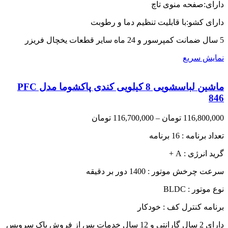
دارای:صفحه منوی تاچ
دارای کشو:با قابلیت تنظیم دما و رطوبت
5 سال ضمانت کمپرسور و 24 ماه سایر قطعات یخچال فریزر
نمایش سریع
ماشین لباسشویی 8 کیلویی کندی پاکشوما مدل PFC
846
Price
116,800,000
تومان
–
116,700,000
تومان
range:
تعداد برنامه : 16 برنامه
116,700,000 تومان
through
گرید انرژی : A +
116,800,000 تومان
سرعت چرخش موتور : 1400 دور بر دقیقه
نوع موتور : BLDC
برنامه کنترل کف : خودکار
دارای 2 سال گارانتی و 12 سال خدمات پس از فروش پاک سرویس