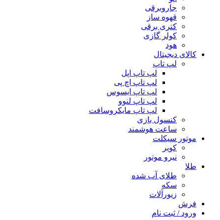
جاروبرقی
قهوه ساز
کتری برقی
کولر گازی
هود
کالای دیجیتال
لپ تاپ
لپ تاپ اپل
لپ تاپ اچ پی
لپ تاپ ایسوس
لپ تاپ لنوو
لپ تاپ مایکروسافت
کنسول بازی
ساعت هوشمند
موتور سیکلت
کویر
نیرو موتور
طلا
طلای آب شده
سکه
زیورآلات
فرش
ورود / ثبت نام