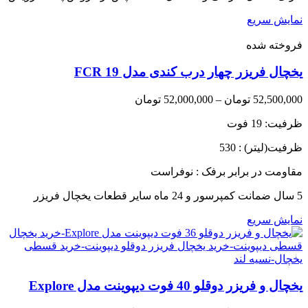
نمایش سریع
فروخته شده
یخچال فریزر چهار درب کندی مدل FCR 19
Price
52,500,000
تومان
–
52,000,000
تومان
range:
ظرفیت: 19 فوت
52,000,000 تومان
through
ظرفیت(لیتر) : 530
52,500,000 تومان
مقاومت در برابر برفک : نوفراست
5 سال ضمانت کمپرسور و 24 ماه سایر قطعات یخچال فریزر
نمایش سریع
یخچال و فریزر دوقلو 40 فوت دیپوینت مدل Explore