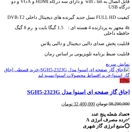
قابل اتصال به wifi ، lan و دارای سه درگاه HDMI و VGA و دو
درگاه USB
کیفیت FULL HD نسل جدید گیرنده های دیجیتال داخلی DVB-T2
4k مجهز به پردازنده 4 هسته ای : 1.5 گیگا بایت و رم 8 گیگ
حافظه داخلی
قابلیت پخش صدای دالبی دیجیتال و دالبی پلاس
قابلیت ضبط برنامه تلویزیونی بر اساس زمان
نمایش سریع
-15%
اجاق گاز صفحه ای اسنوا مدل SGH5-2323G
قیمت
قیمت
38,200,000
تومان
32,400,000
تومان
اصلی:
فعلی:
♦️تعداد شعله پنج عدد
38,200,000 تومان
32,400,000 تومان.
✅رده مصرف انرژی A
بود.
⭕️منبع انرژی گاز شهری