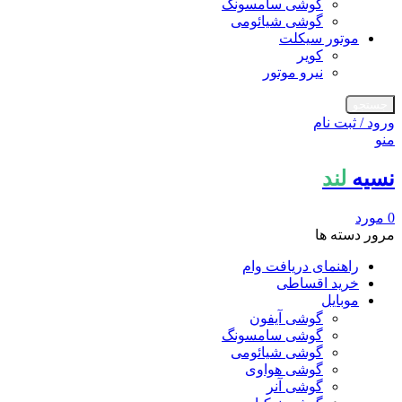
گوشی سامسونگ
گوشی شیائومی
موتور سیکلت
کویر
نیرو موتور
جستجو
ورود / ثبت نام
منو
نسیه
لند
0
مورد
مرور دسته ها
راهنمای دریافت وام
خرید اقساطی
موبایل
گوشی آیفون
گوشی سامسونگ
گوشی شیائومی
گوشی هواوی
گوشی آنر