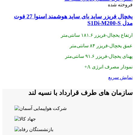
فروخته شده
یخچال فریزر ساید بای ساید هوشمند اسنوا 27 فوت
مدل S1Di-M200-S
ارتفاع یخچال-فریزر ۱۸۱.۶ سانتی‌متر
عمق یخچال-فریزر ۸۴ سانتی‌متر
پهنای یخچال-فریزر ۹۱.۶ سانتی‌متر
نمودار مصرف انرژی A+
نمایش سریع
سازمان های طرف قرارداد با نسیه لند