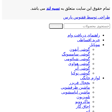
تمام حقوق این سایت متعلق به
نسیه لند
می باشد.
طراحی توسط ققنوس پارس
جستجو
راهنمای دریافت وام
خرید اقساطی
موبایل
گوشی آیفون
گوشی سامسونگ
گوشی شیائومی
گوشی هواوی
گوشی آنر
گوشی نوکیا
لوازم خانگی
یخچال فریزر
ماشین ظرفشویی
ماشین لباسشویی
تلویزیون
ماکروویو
اجاق گاز
اتو