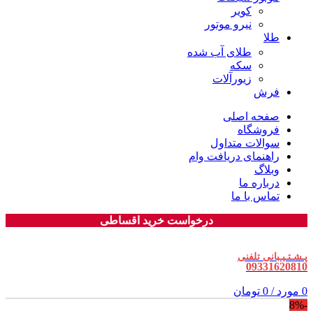
کویر
نیرو موتور
طلا
طلای آب شده
سکه
زیورآلات
فرش
صفحه اصلی
فروشگاه
سوالات متداول
راهنمای دریافت وام
وبلاگ
درباره ما
تماس با ما
درخواست خرید اقساطی
پـشـتـیـبانی تلفنی
09331620810
0
مورد
/
0
تومان
-8%