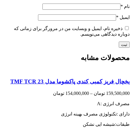
نام
*
ایمیل
*
ذخیره نام، ایمیل و وبسایت من در مرورگر برای زمانی که
دوباره دیدگاهی می‌نویسم.
محصولات مشابه
یخچال فریز کمبی کندی پاکشوما مدل TMF TCR 23
Price
159,500,000
تومان
–
154,000,000
تومان
range:
مصرف انرژی :A
154,000,000 تومان
through
دارای :تکنولوژی مصرف بهینه انرژی
159,500,000 تومان
طبقات:شیشه ایی نشکن