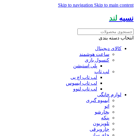
Skip to navigation
Skip to main content
نسیه
لند
انتخاب دسته بندی
کالای دیجیتال
ساعت هوشمند
کنسول بازی
پلی استیشن
لپ تاپ
لپ تاپ اچ پی
لپ تاپ ایسوس
لپ تاپ لنوو
لوازم خانگی
آبمیوه گیری
اتو
بخارشو
پنکه
تلویزیون
جاروبرقی
چای ساز