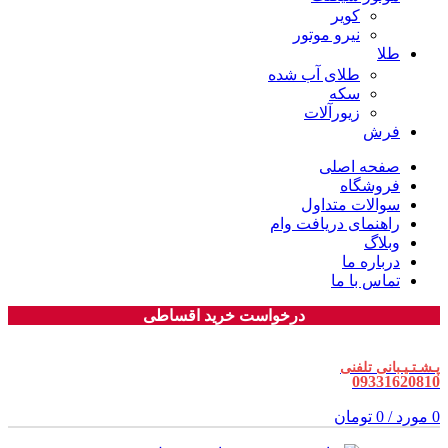
کویر
نیرو موتور
طلا
طلای آب شده
سکه
زیورآلات
فرش
صفحه اصلی
فروشگاه
سوالات متداول
راهنمای دریافت وام
وبلاگ
درباره ما
تماس با ما
درخواست خرید اقساطی
پـشـتـیـبانی تلفنی
09331620810
0
مورد
/
0
تومان