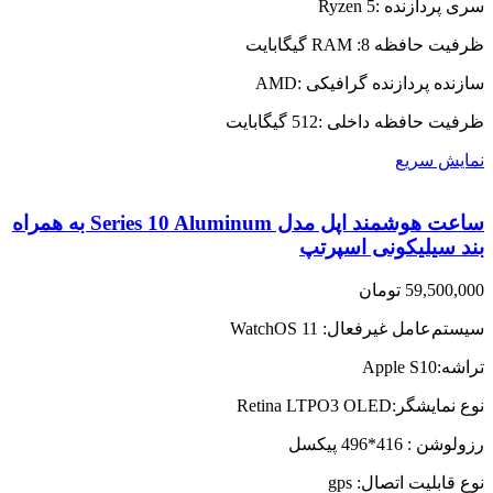
سری پردازنده :Ryzen 5
ظرفیت حافظه RAM :8 گیگابایت
سازنده پردازنده گرافیکی :AMD
ظرفیت حافظه داخلی :512 گیگابایت
نمایش سریع
ساعت هوشمند اپل مدل Series 10 Aluminum به همراه
بند سیلیکونی اسپرتپ
59,500,000
تومان
سیستم‌عامل غیرفعال: WatchOS 11
تراشه:Apple S10
نوع نمایشگر:Retina LTPO3 OLED
رزولوشن : 416*496 پیکسل
نوع قابلیت اتصال: gps