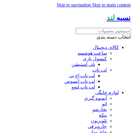
Skip to navigation
Skip to main content
نسیه
لند
انتخاب دسته بندی
کالای دیجیتال
ساعت هوشمند
کنسول بازی
پلی استیشن
لپ تاپ
لپ تاپ اچ پی
لپ تاپ ایسوس
لپ تاپ لنوو
لوازم خانگی
آبمیوه گیری
اتو
بخارشو
پنکه
تلویزیون
جاروبرقی
چای ساز