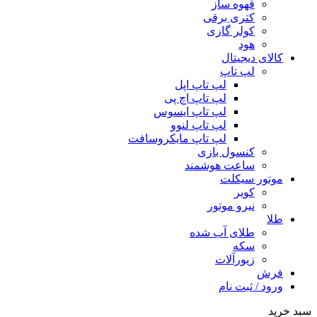
قهوه ساز
کتری برقی
کولر گازی
هود
کالای دیجیتال
لپ تاپ
لپ تاپ اپل
لپ تاپ اچ پی
لپ تاپ ایسوس
لپ تاپ لنوو
لپ تاپ مایکروسافت
کنسول بازی
ساعت هوشمند
موتور سیکلت
کویر
نیرو موتور
طلا
طلای آب شده
سکه
زیورآلات
فرش
ورود / ثبت نام
سبد خرید