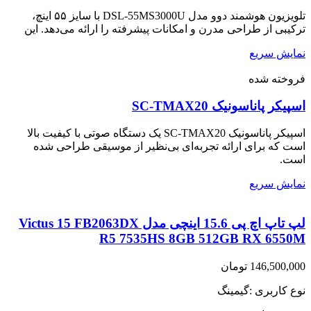
اصلی:
فعلی:
تلویزیون هوشمند دوو مدل DSL-55MS3000U با سایز ۵۵ اینچ،
81,000,000 تومان
75,200,000 تومان.
ترکیبی از طراحی مدرن و امکانات پیشرفته را ارائه می‌دهد. این
بود.
نمایش سریع
فروخته شده
اسپیکر پاناسونیک SC-TMAX20
اسپیکر پاناسونیک SC-TMAX20 یک دستگاه صوتی با کیفیت بالا
است که برای ارائه تجربه‌ای بی‌نظیر از موسیقی طراحی شده
است.
نمایش سریع
لپ تاپ اچ پی 15.6 اینچی مدل Victus 15 FB2063DX
R5 7535HS 8GB 512GB RX 6550M
146,500,000
تومان
نوع کاربری :گیمینگ