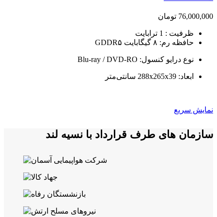
76,000,000
تومان
ظرفیت : 1 ترابایت
حافظه رم:
۸ گیگابایت GDDR۵
نوع درایو کنسول:
Blu-ray / DVD-RO
ابعاد:
288x265x39 سانتی‌متر
نمایش سریع
سازمان های طرف قرارداد با نسیه لند