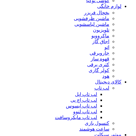
گوشی نوکیا
لوازم خانگی
یخچال فریزر
ماشین ظرفشویی
ماشین لباسشویی
تلویزیون
ماکروویو
اجاق گاز
اتو
جاروبرقی
قهوه ساز
کتری برقی
کولر گازی
هود
کالای دیجیتال
لپ تاپ
لپ تاپ اپل
لپ تاپ اچ پی
لپ تاپ ایسوس
لپ تاپ لنوو
لپ تاپ مایکروسافت
کنسول بازی
ساعت هوشمند
موتور سیکلت