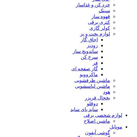
خرد کن و غذاساز
سینک
قهوه ساز
کتری برقی
کولر گازی
لوازم پخت و پز
اجاق گاز
زودپز
ساندویچ ساز
سرخ کن
فر
گاز صفحه ای
ماکروویو
ماشین ظرفشویی
ماشین لباسشویی
هود
یخچال فریزر
دوقلو
ساید بای ساید
لوازم شخصی برقی
ماشین اصلاح
موبایل
گوشی آیفون