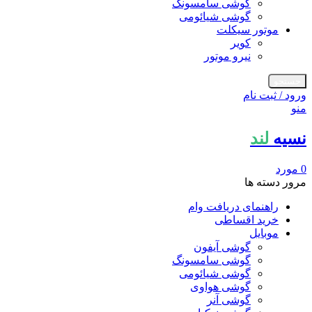
گوشی سامسونگ
گوشی شیائومی
موتور سیکلت
کویر
نیرو موتور
جستجو
ورود / ثبت نام
منو
نسیه
لند
0
مورد
مرور دسته ها
راهنمای دریافت وام
خرید اقساطی
موبایل
گوشی آیفون
گوشی سامسونگ
گوشی شیائومی
گوشی هواوی
گوشی آنر