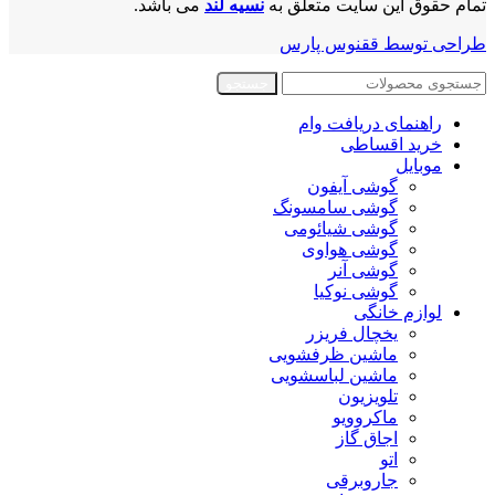
تمام حقوق این سایت متعلق به
نسیه لند
می باشد.
طراحی توسط ققنوس پارس
جستجو
راهنمای دریافت وام
خرید اقساطی
موبایل
گوشی آیفون
گوشی سامسونگ
گوشی شیائومی
گوشی هواوی
گوشی آنر
گوشی نوکیا
لوازم خانگی
یخچال فریزر
ماشین ظرفشویی
ماشین لباسشویی
تلویزیون
ماکروویو
اجاق گاز
اتو
جاروبرقی