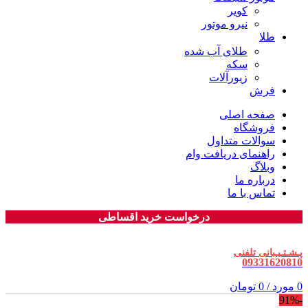
کویر
نیرو موتور
طلا
طلای آب شده
سکه
زیورآلات
فرش
صفحه اصلی
فروشگاه
سوالات متداول
راهنمای دریافت وام
وبلاگ
درباره ما
تماس با ما
درخواست خرید اقساطی
پـشـتـیـبانی تلفنی
09331620810
0
مورد
/
0
تومان
-91%