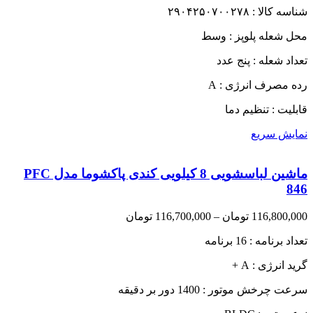
شناسه کالا : ۲۹۰۴۲۵۰۷۰۰۲۷۸
محل شعله پلوپز : وسط
تعداد شعله : پنج عدد
رده مصرف انرژی : A
قابلیت : تنظیم دما
نمایش سریع
ماشین لباسشویی 8 کیلویی کندی پاکشوما مدل PFC
846
Price
116,800,000
تومان
–
116,700,000
تومان
range:
تعداد برنامه : 16 برنامه
116,700,000 تومان
through
گرید انرژی : A +
116,800,000 تومان
سرعت چرخش موتور : 1400 دور بر دقیقه