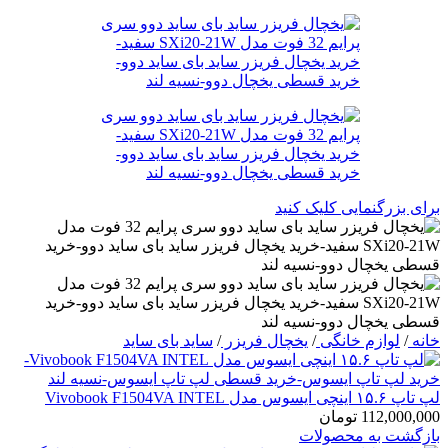
برای بزرگنمایی کلیک کنید
خانه
/
لوازم خانگی
/
یخچال فریزر
/
ساید بای ساید
لپ تاپ ۱۵.۶ اینچی ایسوس مدل Vivobook F1504VA INTEL
112,000,000
تومان
بازگشت به محصولات