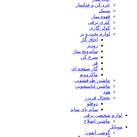
خرد کن و غذاساز
سینک
قهوه ساز
کتری برقی
کولر گازی
لوازم پخت و پز
اجاق گاز
زودپز
ساندویچ ساز
سرخ کن
فر
گاز صفحه ای
ماکروویو
ماشین ظرفشویی
ماشین لباسشویی
هود
یخچال فریزر
دوقلو
ساید بای ساید
لوازم شخصی برقی
ماشین اصلاح
موبایل
گوشی آیفون