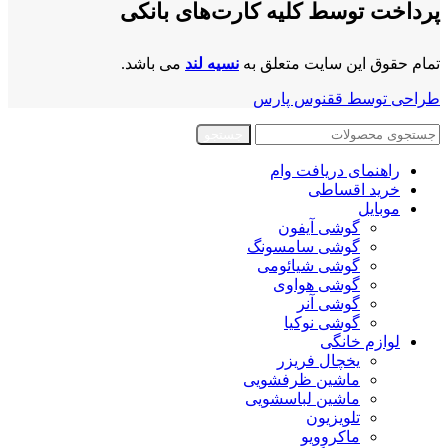
پرداخت توسط کلیه کارت‌های بانکی
تمام حقوق این سایت متعلق به
نسیه لند
می باشد.
طراحی توسط ققنوس پارس
جستجو
راهنمای دریافت وام
خرید اقساطی
موبایل
گوشی آیفون
گوشی سامسونگ
گوشی شیائومی
گوشی هواوی
گوشی آنر
گوشی نوکیا
لوازم خانگی
یخچال فریزر
ماشین ظرفشویی
ماشین لباسشویی
تلویزیون
ماکروویو