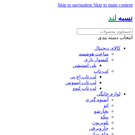
Skip to navigation
Skip to main content
نسیه
لند
انتخاب دسته بندی
کالای دیجیتال
ساعت هوشمند
کنسول بازی
پلی استیشن
لپ تاپ
لپ تاپ اچ پی
لپ تاپ ایسوس
لپ تاپ لنوو
لوازم خانگی
آبمیوه گیری
اتو
بخارشو
پنکه
تلویزیون
جاروبرقی
چای ساز