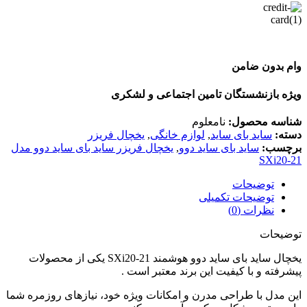
وام بدون ضامن
ویژه بازنشستگان تامین اجتماعی و لشکری
شناسه محصول:
نامعلوم
دسته:
ساید بای ساید
,
لوازم خانگی
,
یخچال فریزر
برچسب:
ساید بای ساید دوو
,
یخچال فریزر ساید بای ساید دوو مدل
SXi20-21
توضیحات
توضیحات تکمیلی
نظرات (0)
توضیحات
یخچال ساید بای ساید دوو هوشمند SXi20-21 یکی از محصولات
پیشرفته و با کیفیت این برند معتبر است .
این مدل با طراحی مدرن و امکانات ویژه خود، نیازهای روزمره شما