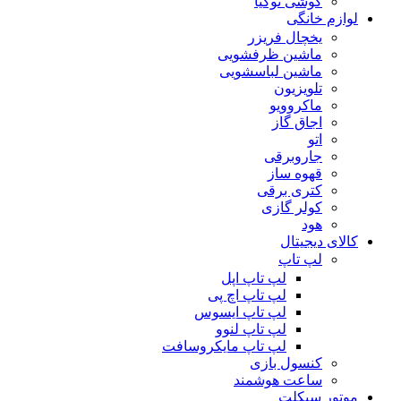
گوشی نوکیا
لوازم خانگی
یخچال فریزر
ماشین ظرفشویی
ماشین لباسشویی
تلویزیون
ماکروویو
اجاق گاز
اتو
جاروبرقی
قهوه ساز
کتری برقی
کولر گازی
هود
کالای دیجیتال
لپ تاپ
لپ تاپ اپل
لپ تاپ اچ پی
لپ تاپ ایسوس
لپ تاپ لنوو
لپ تاپ مایکروسافت
کنسول بازی
ساعت هوشمند
موتور سیکلت