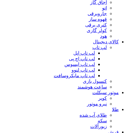
اجاق گاز
اتو
جاروبرقی
قهوه ساز
کتری برقی
کولر گازی
هود
کالای دیجیتال
لپ تاپ
لپ تاپ اپل
لپ تاپ اچ پی
لپ تاپ ایسوس
لپ تاپ لنوو
لپ تاپ مایکروسافت
کنسول بازی
ساعت هوشمند
موتور سیکلت
کویر
نیرو موتور
طلا
طلای آب شده
سکه
زیورآلات
فرش