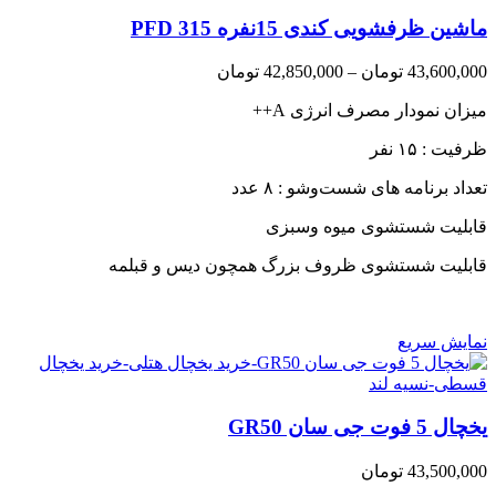
ماشین ظرفشویی کندی 15نفره PFD 315
Price
43,600,000
تومان
–
42,850,000
تومان
range:
میزان نمودار مصرف انرژی A++
42,850,000 تومان
through
ظرفیت : ۱۵ نفر
43,600,000 تومان
تعداد برنامه های شست‌وشو : ۸ عدد
قابلیت شستشوی میوه وسبزی
قابلیت شستشوی ظروف بزرگ همچون دیس و قبلمه
نمایش سریع
یخچال 5 فوت جی سان GR50
43,500,000
تومان