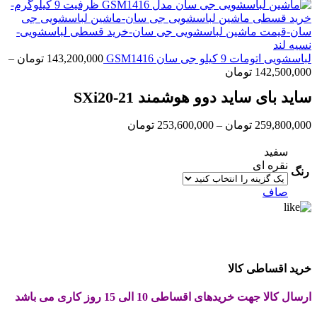
لباسشویی اتومات 9 کیلو جی سان GSM1416
143,200,000
تومان
–
Price
142,500,000
تومان
range:
ساید بای ساید دوو هوشمند SXi20-21
142,500,000 تومان
through
143,200,000 تومان
Price
259,800,000
تومان
–
253,600,000
تومان
range:
253,600,000 تومان
سفید
through
نقره ای
رنگ
259,800,000 تومان
صاف
خرید اقساطی کالا
ارسال کالا جهت خریدهای اقساطی 10 الی 15 روز کاری می باشد