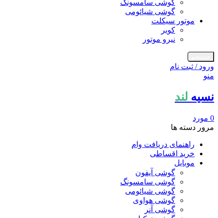
گوشی سامسونگ
گوشی شیائومی
موتور سیکلت
کویر
نیرو موتور
جستجو
ورود / ثبت نام
منو
نسیه
لند
0
مورد
مرور دسته ها
راهنمای دریافت وام
خرید اقساطی
موبایل
گوشی آیفون
گوشی سامسونگ
گوشی شیائومی
گوشی هواوی
گوشی آنر