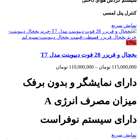
سیستم گردش هوای داخلی
کنترل پنل لمسی
نمایش سریع
-17%
یخچال و فریزر 28 فوت دیپوینت مدل T7
Price
115,000,000
تومان
–
110,000,000
تومان
range:
110,000,000 تومان
دارای نمایشگر و بدون برفک
through
115,000,000 تومان
میزان مصرف انرژی A
دارای سیستم نوفراست
نمایش سریع