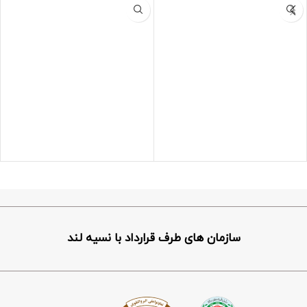
دارای:صفحه منوی تاچ
با ترموکوبل
دارای کشو:با قابلیت تنظیم دما و رطوبت
5 سال ضمانت کمپرسور و 24 ماه سایر
قطعات یخچال فریزر
سازمان های طرف قرارداد با نسیه لند