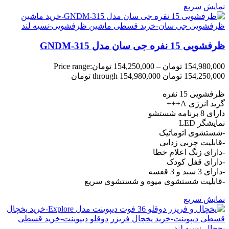
نمایش سریع
ظرفشویی 15 نفره جی سان مدل GNDM-315
154,980,000
تومان
–
154,250,000
تومان
Price range:
154,250,000 تومان through 154,980,000 تومان
ظرفشویی 15 نفره
گرید انرژی A+++
دارای 8 برنامه شستشو
نمایشگر LED
-شستشوی اتوماتیک
-قابلیت چربی زدایی
-دارای زنگ اعلام خطا
-دارای قفل کودک
-دارای 3 سبد و 3 قفسه
-قابلیت شستشوی میوه و شستشوی سریع
نمایش سریع