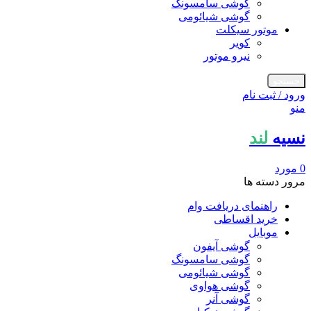
گوشی سامسونگ
گوشی شیائومی
موتور سیکلت
کویر
نیرو موتور
جستجو
ورود / ثبت نام
منو
نسیه
لند
0
مورد
مرور دسته ها
راهنمای دریافت وام
خرید اقساطی
موبایل
گوشی آیفون
گوشی سامسونگ
گوشی شیائومی
گوشی هواوی
گوشی آنر