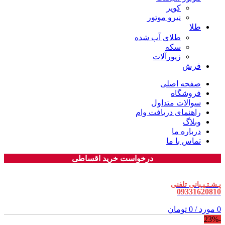
کویر
نیرو موتور
طلا
طلای آب شده
سکه
زیورآلات
فرش
صفحه اصلی
فروشگاه
سوالات متداول
راهنمای دریافت وام
وبلاگ
درباره ما
تماس با ما
درخواست خرید اقساطی
پـشـتـیـبانی تلفنی
09331620810
0
مورد
/
0
تومان
-23%