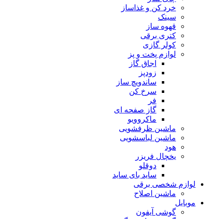
خرد کن و غذاساز
سینک
قهوه ساز
کتری برقی
کولر گازی
لوازم پخت و پز
اجاق گاز
زودپز
ساندویچ ساز
سرخ کن
فر
گاز صفحه ای
ماکروویو
ماشین ظرفشویی
ماشین لباسشویی
هود
یخچال فریزر
دوقلو
ساید بای ساید
لوازم شخصی برقی
ماشین اصلاح
موبایل
گوشی آیفون