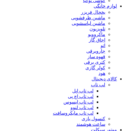
گوشی نوکیا
لوازم خانگی
یخچال فریزر
ماشین ظرفشویی
ماشین لباسشویی
تلویزیون
ماکروویو
اجاق گاز
اتو
جاروبرقی
قهوه ساز
کتری برقی
کولر گازی
هود
کالای دیجیتال
لپ تاپ
لپ تاپ اپل
لپ تاپ اچ پی
لپ تاپ ایسوس
لپ تاپ لنوو
لپ تاپ مایکروسافت
کنسول بازی
ساعت هوشمند
موتور سیکلت