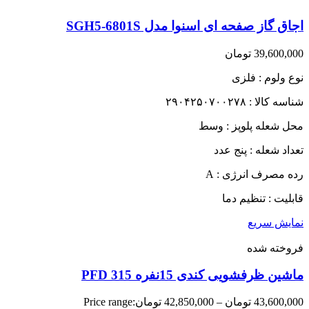
اجاق گاز صفحه ای اسنوا مدل SGH5-6801S
39,600,000
تومان
نوع ولوم : فلزی
شناسه کالا : ۲۹۰۴۲۵۰۷۰۰۲۷۸
محل شعله پلوپز : وسط
تعداد شعله : پنج عدد
رده مصرف انرژی : A
قابلیت : تنظیم دما
نمایش سریع
فروخته شده
ماشین ظرفشویی کندی 15نفره PFD 315
43,600,000
تومان
–
42,850,000
تومان
Price range: