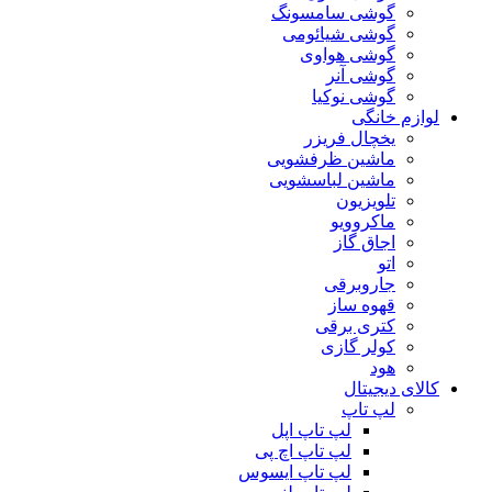
گوشی سامسونگ
گوشی شیائومی
گوشی هواوی
گوشی آنر
گوشی نوکیا
لوازم خانگی
یخچال فریزر
ماشین ظرفشویی
ماشین لباسشویی
تلویزیون
ماکروویو
اجاق گاز
اتو
جاروبرقی
قهوه ساز
کتری برقی
کولر گازی
هود
کالای دیجیتال
لپ تاپ
لپ تاپ اپل
لپ تاپ اچ پی
لپ تاپ ایسوس