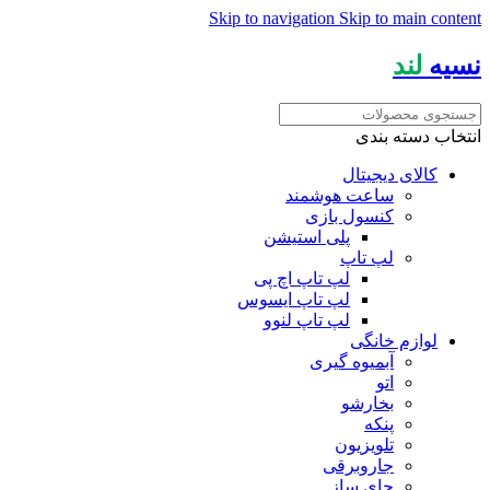
Skip to navigation
Skip to main content
نسیه
لند
انتخاب دسته بندی
کالای دیجیتال
ساعت هوشمند
کنسول بازی
پلی استیشن
لپ تاپ
لپ تاپ اچ پی
لپ تاپ ایسوس
لپ تاپ لنوو
لوازم خانگی
آبمیوه گیری
اتو
بخارشو
پنکه
تلویزیون
جاروبرقی
چای ساز