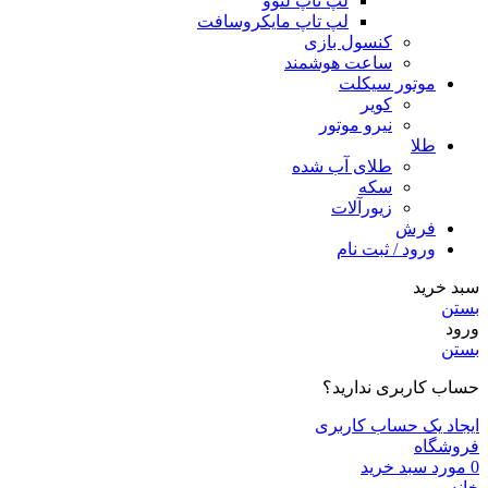
لپ تاپ لنوو
لپ تاپ مایکروسافت
کنسول بازی
ساعت هوشمند
موتور سیکلت
کویر
نیرو موتور
طلا
طلای آب شده
سکه
زیورآلات
فرش
ورود / ثبت نام
سبد خرید
بستن
ورود
بستن
حساب کاربری ندارید؟
ایجاد یک حساب کاربری
فروشگاه
0
مورد
سبد خرید
خانه