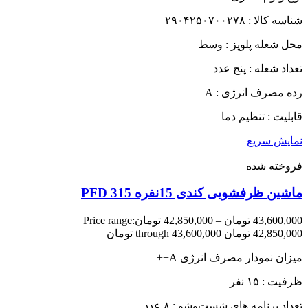
شناسه کالا : ۲۹۰۴۲۵۰۷۰۰۲۷۸
محل شعله پلوپز : وسط
تعداد شعله : پنج عدد
رده مصرف انرژی : A
قابلیت : تنظیم دما
نمایش سریع
فروخته شده
ماشین ظرفشویی کندی 15نفره PFD 315
43,600,000
تومان
–
42,850,000
تومان
Price range:
42,850,000 تومان through 43,600,000 تومان
میزان نمودار مصرف انرژی A++
ظرفیت : ۱۵ نفر
تعداد برنامه های شست‌وشو : ۸ عدد