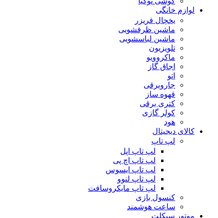
گوشی نوکیا
لوازم خانگی
یخچال فریزر
ماشین ظرفشویی
ماشین لباسشویی
تلویزیون
ماکروویو
اجاق گاز
اتو
جاروبرقی
قهوه ساز
کتری برقی
کولر گازی
هود
کالای دیجیتال
لپ تاپ
لپ تاپ اپل
لپ تاپ اچ پی
لپ تاپ ایسوس
لپ تاپ لنوو
لپ تاپ مایکروسافت
کنسول بازی
ساعت هوشمند
موتور سیکلت