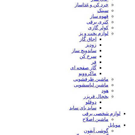
خرد کن و غذاساز
سینک
قهوه ساز
کتری برقی
کولر گازی
لوازم پخت و پز
اجاق گاز
زودپز
ساندویچ ساز
سرخ کن
فر
گاز صفحه ای
ماکروویو
ماشین ظرفشویی
ماشین لباسشویی
هود
یخچال فریزر
دوقلو
ساید بای ساید
لوازم شخصی برقی
ماشین اصلاح
موبایل
گوشی آیفون