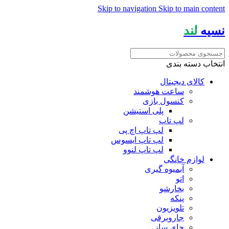
Skip to navigation
Skip to main content
نسیه
لند
انتخاب دسته بندی
کالای دیجیتال
ساعت هوشمند
کنسول بازی
پلی استیشن
لپ تاپ
لپ تاپ اچ پی
لپ تاپ ایسوس
لپ تاپ لنوو
لوازم خانگی
آبمیوه گیری
اتو
بخارشو
پنکه
تلویزیون
جاروبرقی
چای ساز