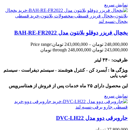
نمایش سریع
یخچال فریزر دوقلو بلانتون مدل BAH-RE-FR2022
248,000,000
تومان
–
243,000,000
تومان
Price range:
243,000,000 تومان through 248,000,000 تومان
ظرفیت: ۴۴۰ لیتر
ویژگی ها : آبسرد کن - کنترل هوشمند - سیستم دیفراست - سیستم
عیب یابی
این محصول دارای ۲۵ ماه خدمات پس از فروش از همتاسرویس
نمایش سریع
جاروبرقی دوو مدل DVC-LH22
27,800,000
تومان