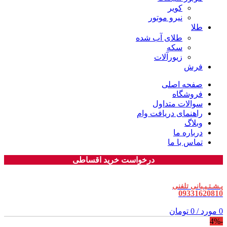
کویر
نیرو موتور
طلا
طلای آب شده
سکه
زیورآلات
فرش
صفحه اصلی
فروشگاه
سوالات متداول
راهنمای دریافت وام
وبلاگ
درباره ما
تماس با ما
درخواست خرید اقساطی
پـشـتـیـبانی تلفنی
09331620810
0
مورد
/
0
تومان
-4%