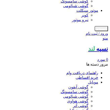
گوشی سامسونگ
گوشی شیائومی
موتور سیکلت
کویر
نیرو موتور
جستجو
ورود / ثبت نام
منو
نسیه
لند
0
مورد
مرور دسته ها
راهنمای دریافت وام
خرید اقساطی
موبایل
گوشی آیفون
گوشی سامسونگ
گوشی شیائومی
گوشی هواوی
گوشی آنر