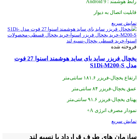
رابط هوشمند : Android 9
قابلیت اتصال به دیوار
نمایش سریع
فروخته شده
یخچال فریزر ساید بای ساید هوشمند اسنوا 27 فوت
مدل S1Di-M200-S
ارتفاع یخچال-فریزر ۱۸۱.۶ سانتی‌متر
عمق یخچال-فریزر ۸۴ سانتی‌متر
پهنای یخچال-فریزر ۹۱.۶ سانتی‌متر
نمودار مصرف انرژی A+
نمایش سریع
سازمان های طرف قرارداد با نسیه لند