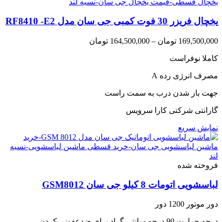
یخچال فریزر 30 فوت کمبی جی سان مدل RF8410 -E2
Price
169,500,000
تومان
–
164,500,000
تومان
range:
کاملا نوفراست
164,500,000 تومان
through
مصرف انرژی رده A
169,500,000 تومان
جهت باز شدن درب به سمت راست
گارانتی شرکتی کارا سرویس
نمایش سریع
فروخته شده
لباسشویی اتومات 8 کیلو جی سان GSM8012
دور موتور 1200 دور
درجه حرارت 90 درجه سانتی گراد برای ضدعفونی کردن