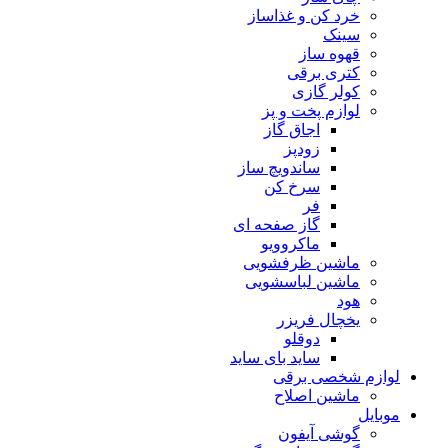
خرد کن و غذاساز
سینک
قهوه ساز
کتری برقی
کولر گازی
لوازم پخت و پز
اجاق گاز
زودپز
ساندویچ ساز
سرخ کن
فر
گاز صفحه ای
ماکروویو
ماشین ظرفشویی
ماشین لباسشویی
هود
یخچال فریزر
دوقلو
ساید بای ساید
لوازم شخصی برقی
ماشین اصلاح
موبایل
گوشی آیفون