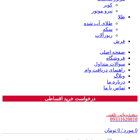
کویر
نیرو موتور
طلا
طلای آب شده
سکه
زیورآلات
فرش
صفحه اصلی
فروشگاه
سوالات متداول
راهنمای دریافت وام
وبلاگ
درباره ما
تماس با ما
درخواست خرید اقساطی
پـشـتـیـبانی تلفنی
09331620810
0
مورد
/
0
تومان