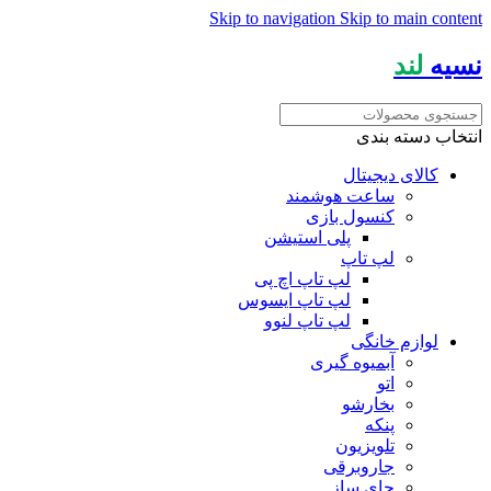
Skip to navigation
Skip to main content
نسیه
لند
انتخاب دسته بندی
کالای دیجیتال
ساعت هوشمند
کنسول بازی
پلی استیشن
لپ تاپ
لپ تاپ اچ پی
لپ تاپ ایسوس
لپ تاپ لنوو
لوازم خانگی
آبمیوه گیری
اتو
بخارشو
پنکه
تلویزیون
جاروبرقی
چای ساز