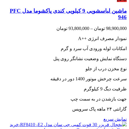
ماشین لباسشویی 9 کیلویی کندی پاکشوما مدل PFC
946
Price
98,900,000
تومان
–
93,800,000
تومان
range:
نمودار مصرف انرژی
A++
93,800,000 تومان
through
امکانات لوله ورودی آب سرد و گرم
98,900,000 تومان
دستگاه نمایش وضعیت نشانگر روی پنل
نوع مخزن درب از جلو
سرعت چرخش موتور 1400 دور در دقیقه
ظرفیت دیگ 9 کیلوگرم
جهت بازشدن در به سمت چپ
گارانتی ۲۴ ماهه پاک سرویس
نمایش سریع