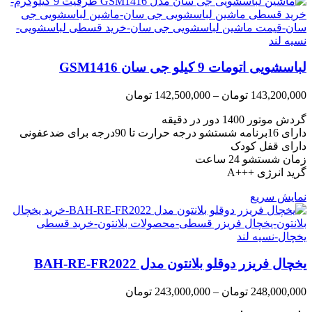
لباسشویی اتومات 9 کیلو جی سان GSM1416
Price
143,200,000
تومان
–
142,500,000
تومان
range:
گردش موتور 1400 دور در دقیقه
142,500,000 تومان
through
دارای 16برنامه شستشو درجه حرارت تا 90درجه برای ضدعفونی
143,200,000 تومان
دارای قفل کودک
زمان شستشو 24 ساعت
گرید انرژی +++A
نمایش سریع
یخچال فریزر دوقلو بلانتون مدل BAH-RE-FR2022
Price
248,000,000
تومان
–
243,000,000
تومان
range: