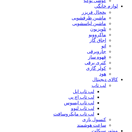
گوشی نوکیا
لوازم خانگی
یخچال فریزر
ماشین ظرفشویی
ماشین لباسشویی
تلویزیون
ماکروویو
اجاق گاز
اتو
جاروبرقی
قهوه ساز
کتری برقی
کولر گازی
هود
کالای دیجیتال
لپ تاپ
لپ تاپ اپل
لپ تاپ اچ پی
لپ تاپ ایسوس
لپ تاپ لنوو
لپ تاپ مایکروسافت
کنسول بازی
ساعت هوشمند
موتور سیکلت