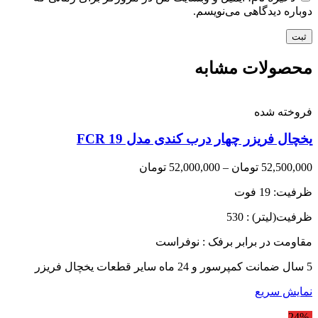
دوباره دیدگاهی می‌نویسم.
محصولات مشابه
فروخته شده
یخچال فریزر چهار درب کندی مدل FCR 19
Price
52,500,000
تومان
–
52,000,000
تومان
range:
ظرفیت: 19 فوت
52,000,000 تومان
through
ظرفیت(لیتر) : 530
52,500,000 تومان
مقاومت در برابر برفک : نوفراست
5 سال ضمانت کمپرسور و 24 ماه سایر قطعات یخچال فریزر
نمایش سریع
-24%