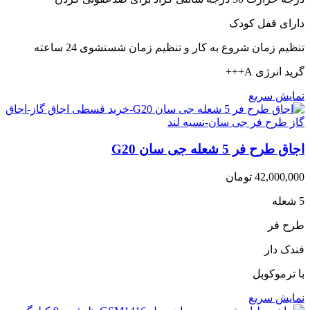
دارای قفل کودک
تنظیم زمان شروع به کار و تنظیم زمان شستشوی 24 ساعته
گرید انرژی A+++
نمایش سریع
اجاق طرح فر 5 شعله جی سان G20
42,000,000
تومان
5 شعله
طرح فر
فندک دار
با ترموکوبل
نمایش سریع