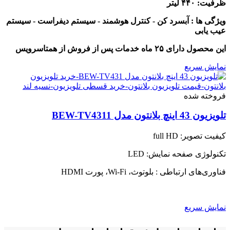
ظرفیت: ۴۴۰ لیتر
243,000,000 تومان
through
ویژگی ها : آبسرد کن - کنترل هوشمند - سیستم دیفراست - سیستم
248,000,000 تومان
عیب یابی
این محصول دارای ۲۵ ماه خدمات پس از فروش از همتاسرویس
نمایش سریع
فروخته شده
تلویزیون 43 اینچ بلانتون مدل BEW-TV4311
کیفیت تصویر: full HD
تکنولوژی صفحه نمایش: LED
فناوری‌های ارتباطی : بلوتوث، Wi-Fi، پورت HDMI
نمایش سریع