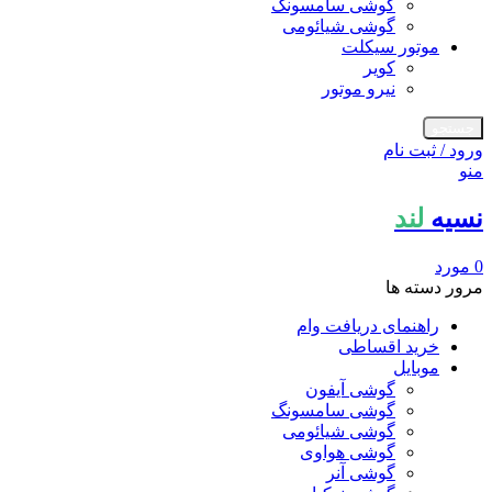
گوشی سامسونگ
گوشی شیائومی
موتور سیکلت
کویر
نیرو موتور
جستجو
ورود / ثبت نام
منو
نسیه
لند
0
مورد
مرور دسته ها
راهنمای دریافت وام
خرید اقساطی
موبایل
گوشی آیفون
گوشی سامسونگ
گوشی شیائومی
گوشی هواوی
گوشی آنر