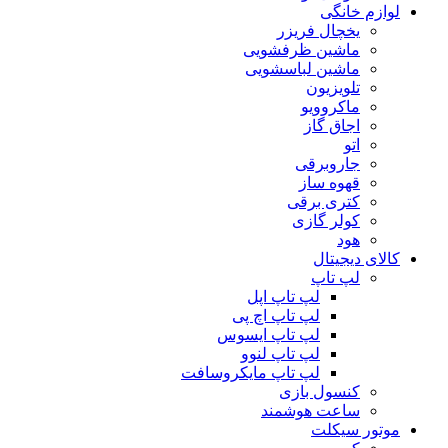
لوازم خانگی
یخچال فریزر
ماشین ظرفشویی
ماشین لباسشویی
تلویزیون
ماکروویو
اجاق گاز
اتو
جاروبرقی
قهوه ساز
کتری برقی
کولر گازی
هود
کالای دیجیتال
لپ تاپ
لپ تاپ اپل
لپ تاپ اچ پی
لپ تاپ ایسوس
لپ تاپ لنوو
لپ تاپ مایکروسافت
کنسول بازی
ساعت هوشمند
موتور سیکلت