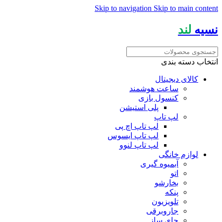
Skip to navigation
Skip to main content
نسیه
لند
انتخاب دسته بندی
کالای دیجیتال
ساعت هوشمند
کنسول بازی
پلی استیشن
لپ تاپ
لپ تاپ اچ پی
لپ تاپ ایسوس
لپ تاپ لنوو
لوازم خانگی
آبمیوه گیری
اتو
بخارشو
پنکه
تلویزیون
جاروبرقی
چای ساز