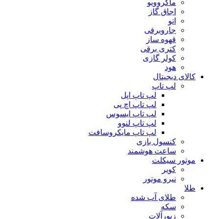
ماکروویو
اجاق گاز
اتو
جاروبرقی
قهوه ساز
کتری برقی
کولر گازی
هود
کالای دیجیتال
لپ تاپ
لپ تاپ اپل
لپ تاپ اچ پی
لپ تاپ ایسوس
لپ تاپ لنوو
لپ تاپ مایکروسافت
کنسول بازی
ساعت هوشمند
موتور سیکلت
کویر
نیرو موتور
طلا
طلای آب شده
سکه
زیورآلات