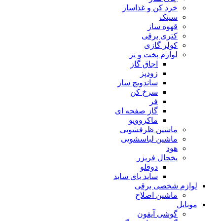
خرد کن و غذاساز
سینک
قهوه ساز
کتری برقی
کولر گازی
لوازم پخت و پز
اجاق گاز
زودپز
ساندویچ ساز
سرخ کن
فر
گاز صفحه ای
ماکروویو
ماشین ظرفشویی
ماشین لباسشویی
هود
یخچال فریزر
دوقلو
ساید بای ساید
لوازم شخصی برقی
ماشین اصلاح
موبایل
گوشی آیفون