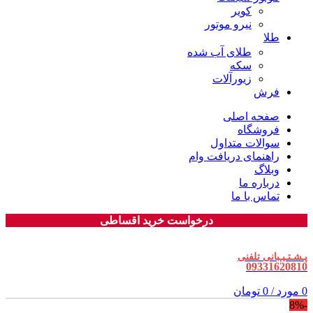
کویر
نیرو موتور
طلا
طلای آب شده
سکه
زیورآلات
فرش
صفحه اصلی
فروشگاه
سوالات متداول
راهنمای دریافت وام
وبلاگ
درباره ما
تماس با ما
درخواست خرید اقساطی
پـشـتـیـبانی تلفنی
09331620810
0
مورد
/
0
تومان
-8%