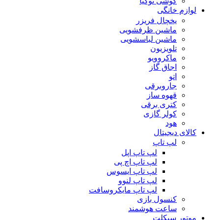
گوشی نوکیا
لوازم خانگی
یخچال فریزر
ماشین ظرفشویی
ماشین لباسشویی
تلویزیون
ماکروویو
اجاق گاز
اتو
جاروبرقی
قهوه ساز
کتری برقی
کولر گازی
هود
کالای دیجیتال
لپ تاپ
لپ تاپ اپل
لپ تاپ اچ پی
لپ تاپ ایسوس
لپ تاپ لنوو
لپ تاپ مایکروسافت
کنسول بازی
ساعت هوشمند
موتور سیکلت