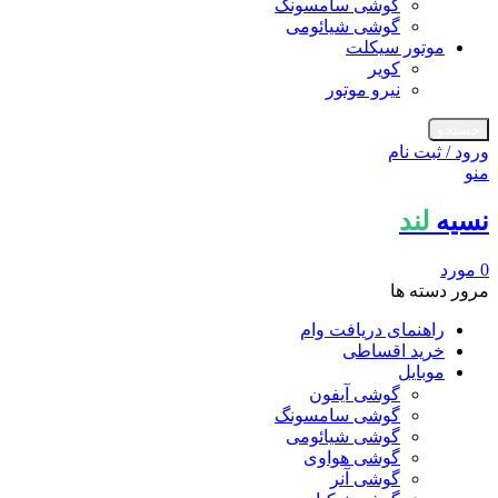
گوشی سامسونگ
گوشی شیائومی
موتور سیکلت
کویر
نیرو موتور
جستجو
ورود / ثبت نام
منو
نسیه
لند
0
مورد
مرور دسته ها
راهنمای دریافت وام
خرید اقساطی
موبایل
گوشی آیفون
گوشی سامسونگ
گوشی شیائومی
گوشی هواوی
گوشی آنر