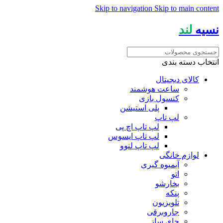
Skip to navigation
Skip to main content
نسیه
لند
انتخاب دسته بندی
کالای دیجیتال
ساعت هوشمند
کنسول بازی
پلی استیشن
لپ تاپ
لپ تاپ اچ پی
لپ تاپ ایسوس
لپ تاپ لنوو
لوازم خانگی
آبمیوه گیری
اتو
بخارشو
پنکه
تلویزیون
جاروبرقی
چای ساز