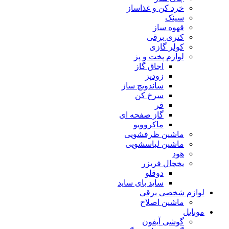
خرد کن و غذاساز
سینک
قهوه ساز
کتری برقی
کولر گازی
لوازم پخت و پز
اجاق گاز
زودپز
ساندویچ ساز
سرخ کن
فر
گاز صفحه ای
ماکروویو
ماشین ظرفشویی
ماشین لباسشویی
هود
یخچال فریزر
دوقلو
ساید بای ساید
لوازم شخصی برقی
ماشین اصلاح
موبایل
گوشی آیفون