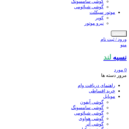
گوشی سامسونگ
گوشی شیائومی
موتور سیکلت
کویر
نیرو موتور
جستجو
ورود / ثبت نام
منو
نسیه
لند
0
مورد
مرور دسته ها
راهنمای دریافت وام
خرید اقساطی
موبایل
گوشی آیفون
گوشی سامسونگ
گوشی شیائومی
گوشی هواوی
گوشی آنر