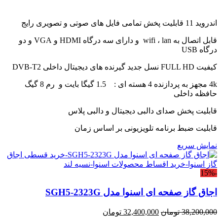
اندروید 11 قابلیت پخش تمامی فایل های صوتی و تصویری رایج
قابل اتصال به wifi ، lan و دارای سه درگاه HDMI و VGA و دو
درگاه USB
کیفیت FULL HD نسل جدید گیرنده های دیجیتال داخلی DVB-T2
4k مجهز به پردازنده 4 هسته ای : 1.5 گیگا بایت و رم 8 گیگ
حافظه داخلی
قابلیت پخش صدای دالبی دیجیتال و دالبی پلاس
قابلیت ضبط برنامه تلویزیونی بر اساس زمان
نمایش سریع
-15%
اجاق گاز صفحه ای اسنوا مدل SGH5-2323G
قیمت
قیمت
38,200,000
تومان
32,400,000
تومان
اصلی:
فعلی: