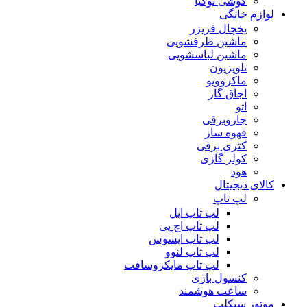
گوشی نوکیا
لوازم خانگی
یخچال فریزر
ماشین ظرفشویی
ماشین لباسشویی
تلویزیون
ماکروویو
اجاق گاز
اتو
جاروبرقی
قهوه ساز
کتری برقی
کولر گازی
هود
کالای دیجیتال
لپ تاپ
لپ تاپ اپل
لپ تاپ اچ پی
لپ تاپ ایسوس
لپ تاپ لنوو
لپ تاپ مایکروسافت
کنسول بازی
ساعت هوشمند
موتور سیکلت