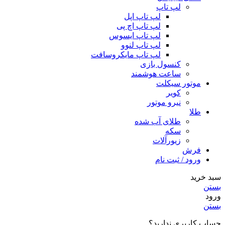
لپ تاپ
لپ تاپ اپل
لپ تاپ اچ پی
لپ تاپ ایسوس
لپ تاپ لنوو
لپ تاپ مایکروسافت
کنسول بازی
ساعت هوشمند
موتور سیکلت
کویر
نیرو موتور
طلا
طلای آب شده
سکه
زیورآلات
فرش
ورود / ثبت نام
سبد خرید
بستن
ورود
بستن
حساب کاربری ندارید؟