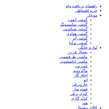
راهنمای دریافت وام
خرید اقساطی
موبایل
گوشی آیفون
گوشی سامسونگ
گوشی شیائومی
گوشی هواوی
گوشی آنر
گوشی نوکیا
لوازم خانگی
یخچال فریزر
ماشین ظرفشویی
ماشین لباسشویی
تلویزیون
ماکروویو
اجاق گاز
اتو
جاروبرقی
قهوه ساز
کتری برقی
کولر گازی
هود
کالای دیجیتال