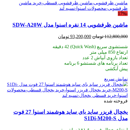
-17%
ماشین ظرفشویی 14 نفره اسنوا مدل SDW-A20W
قیمت
قیمت
112,800,000
تومان
93,200,000
تومان
اصلی:
فعلی:
شستشوی سریع (Quick Wash) 42 دقیقه
112,800,000 تومان
93,200,000 تومان.
ارتفاع 850 میلی متر
بود.
تعداد بازوی آبپاش 2 عدد
تعداد برنامه های شستشو 6 برنامه
پیش آبکشی
نمایش سریع
فروخته شده
یخچال فریزر ساید بای ساید هوشمند اسنوا 27 فوت
مدل S1Di-M200-S
ارتفاع یخچال-فریزر ۱۸۱.۶ سانتی‌متر