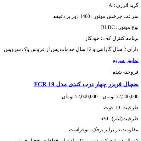
گرید انرژی : A +
116,800,000 تومان
سرعت چرخش موتور : 1400 دور بر دقیقه
نوع موتور : BLDC
برنامه کنترل کف : خودکار
دارای 2 سال گارانتی و 12 سال خدمات پس از فروش پاک سرویس
نمایش سریع
فروخته شده
یخچال فریزر چهار درب کندی مدل FCR 19
Price
52,500,000
تومان
–
52,000,000
تومان
range:
ظرفیت: 19 فوت
52,000,000 تومان
through
ظرفیت(لیتر) : 530
52,500,000 تومان
مقاومت در برابر برفک : نوفراست
5 سال ضمانت کمپرسور و 24 ماه سایر قطعات یخچال فریزر