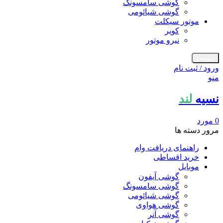
گوشی سامسونگ
گوشی شیائومی
موتور سیکلت
کویر
نیرو موتور
جستجو
ورود / ثبت نام
منو
نسیه
لند
0
مورد
مرور دسته ها
راهنمای دریافت وام
خرید اقساطی
موبایل
گوشی آیفون
گوشی سامسونگ
گوشی شیائومی
گوشی هواوی
گوشی آنر