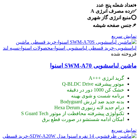
♦️تعداد شعله پنج عدد
38,200,000 تومان
32,400,000 تومان.
✅رده مصرف انرژی A
بود.
⭕️منبع انرژی گاز شهری
📌جنس صفحه شیشه
نمایش سریع
فروخته شده
ماشین لباسشویی SWM-A70 اسنوا
گرید انرژی +++A
موتور پیشرفته Q-BLDC Drive
خشک کن 1000 دور در دقیقه
برنامه شست و شوی بهینه
بدنه جدید ضد لرزش Bodyguard
درام جدید لانه زنبوری Hexa Derum
تکنولوژی پیشرفته محافظت از موتور S Guard Tech
امکان ادامه شستشو در صورت قطع برق
نمایش سریع