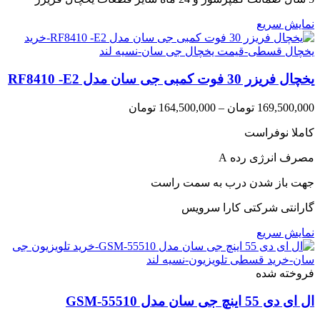
نمایش سریع
یخچال فریزر 30 فوت کمبی جی سان مدل RF8410 -E2
Price
169,500,000
تومان
–
164,500,000
تومان
range:
کاملا نوفراست
164,500,000 تومان
through
مصرف انرژی رده A
169,500,000 تومان
جهت باز شدن درب به سمت راست
گارانتی شرکتی کارا سرویس
نمایش سریع
فروخته شده
ال ای دی 55 اینچ جی سان مدل GSM-55510