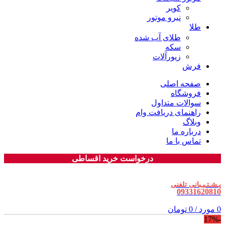
کویر
نیرو موتور
طلا
طلای آب شده
سکه
زیورآلات
فرش
صفحه اصلی
فروشگاه
سوالات متداول
راهنمای دریافت وام
وبلاگ
درباره ما
تماس با ما
درخواست خرید اقساطی
پـشـتـیـبانی تلفنی
09331620810
0
مورد
/
0
تومان
-17%