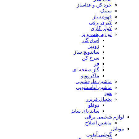
خرد کن و غذاساز
سینک
قهوه ساز
کتری برقی
کولر گازی
لوازم پخت و پز
اجاق گاز
زودپز
ساندویچ ساز
سرخ کن
فر
گاز صفحه ای
ماکروویو
ماشین ظرفشویی
ماشین لباسشویی
هود
یخچال فریزر
دوقلو
ساید بای ساید
لوازم شخصی برقی
ماشین اصلاح
موبایل
گوشی آیفون