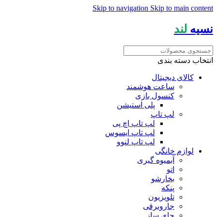
Skip to navigation
Skip to main content
نسیه
لند
انتخاب دسته بندی
کالای دیجیتال
ساعت هوشمند
کنسول بازی
پلی استیشن
لپ تاپ
لپ تاپ اچ پی
لپ تاپ ایسوس
لپ تاپ لنوو
لوازم خانگی
آبمیوه گیری
اتو
بخارشو
پنکه
تلویزیون
جاروبرقی
چای ساز