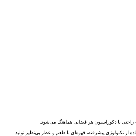
۱.۲ لیتر است که امکان تهیه قهوه برای چند نفر را به صورت همزمان فراهم می‌کند. قهوه ساز نوا NCM-159 با استفاده از تکنولوژی پیشرفته، قهوه‌ای با طعم و عطر بی‌نظیر تولید