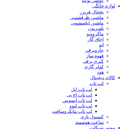
گوشی نوکیا
لوازم خانگی
یخچال فریزر
ماشین ظرفشویی
ماشین لباسشویی
تلویزیون
ماکروویو
اجاق گاز
اتو
جاروبرقی
قهوه ساز
کتری برقی
کولر گازی
هود
کالای دیجیتال
لپ تاپ
لپ تاپ اپل
لپ تاپ اچ پی
لپ تاپ ایسوس
لپ تاپ لنوو
لپ تاپ مایکروسافت
کنسول بازی
ساعت هوشمند
موتور سیکلت