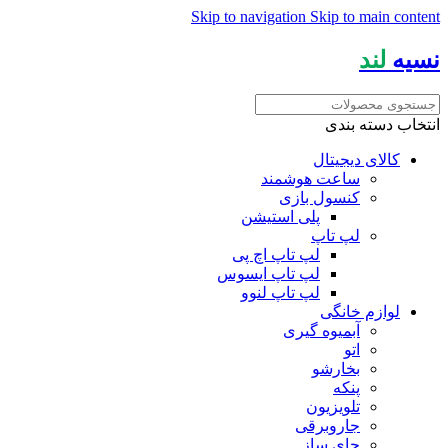
Skip to navigation
Skip to main content
نسیه
لند
انتخاب دسته بندی
کالای دیجیتال
ساعت هوشمند
کنسول بازی
پلی استیشن
لپ تاپ
لپ تاپ اچ پی
لپ تاپ ایسوس
لپ تاپ لنوو
لوازم خانگی
آبمیوه گیری
اتو
بخارشو
پنکه
تلویزیون
جاروبرقی
چای ساز