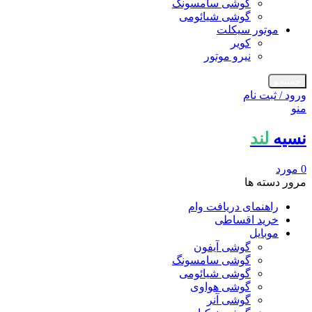
گوشی سامسونگ
گوشی شیائومی
موتور سیکلت
کویر
نیرو موتور
جستجو
ورود / ثبت نام
منو
نسیه
لند
0
مورد
مرور دسته ها
راهنمای دریافت وام
خرید اقساطی
موبایل
گوشی آیفون
گوشی سامسونگ
گوشی شیائومی
گوشی هواوی
گوشی آنر