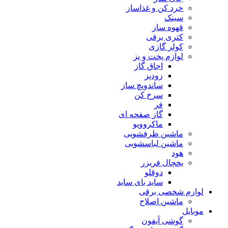
خرد کن و غذاساز
سینک
قهوه ساز
کتری برقی
کولر گازی
لوازم پخت و پز
اجاق گاز
زودپز
ساندویچ ساز
سرخ کن
فر
گاز صفحه ای
ماکروویو
ماشین ظرفشویی
ماشین لباسشویی
هود
یخچال فریزر
دوقلو
ساید بای ساید
لوازم شخصی برقی
ماشین اصلاح
موبایل
گوشی آیفون