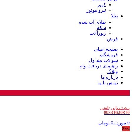
کویر
نیرو موتور
طلا
طلای آب شده
سکه
زیورآلات
فرش
صفحه اصلی
فروشگاه
سوالات متداول
راهنمای دریافت وام
وبلاگ
درباره ما
تماس با ما
پـشـتـیـبانی تلفنی
09331620810
0
مورد
/
0
تومان
-8%