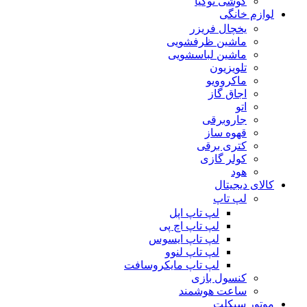
گوشی نوکیا
لوازم خانگی
یخچال فریزر
ماشین ظرفشویی
ماشین لباسشویی
تلویزیون
ماکروویو
اجاق گاز
اتو
جاروبرقی
قهوه ساز
کتری برقی
کولر گازی
هود
کالای دیجیتال
لپ تاپ
لپ تاپ اپل
لپ تاپ اچ پی
لپ تاپ ایسوس
لپ تاپ لنوو
لپ تاپ مایکروسافت
کنسول بازی
ساعت هوشمند
موتور سیکلت