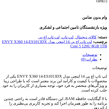
وام بدون ضامن
ویژه بازنشستگان تامین اجتماعی و لشکری
دسته:
کالای دیجیتال
,
لپ تاپ
,
لپ تاپ اچ پی
برچسب:
لپ تاپ اچ پی 14 اینچی مدل ENVY X360 14-ES1013DX
Core 5 120U 8GB 1TB
توضیحات
نظرات (0)
توضیحات
لپ تاپ اچ پی 14 اینچی مدل ENVY X360 14-ES1013DX یکی از
محصولات با کیفیت و کارآمد این برند معتبر است که با طراحی زیبا
و ویژگی‌های منحصر به فرد خود، توجه بسیاری از کاربران را به خود
جلب کرده است.
با 8 گیگابایت حافظه RAM، این دستگاه قادر است به راحتی چندین
برنامه را به طور همزمان اجرا کند و تجربه کاربری بی‌نظیری را
ارائه دهد.