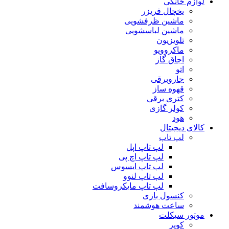
لوازم خانگی
یخچال فریزر
ماشین ظرفشویی
ماشین لباسشویی
تلویزیون
ماکروویو
اجاق گاز
اتو
جاروبرقی
قهوه ساز
کتری برقی
کولر گازی
هود
کالای دیجیتال
لپ تاپ
لپ تاپ اپل
لپ تاپ اچ پی
لپ تاپ ایسوس
لپ تاپ لنوو
لپ تاپ مایکروسافت
کنسول بازی
ساعت هوشمند
موتور سیکلت
کویر