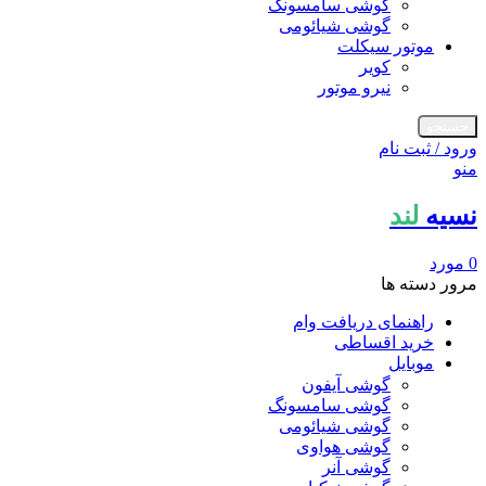
گوشی سامسونگ
گوشی شیائومی
موتور سیکلت
کویر
نیرو موتور
جستجو
ورود / ثبت نام
منو
نسیه
لند
0
مورد
مرور دسته ها
راهنمای دریافت وام
خرید اقساطی
موبایل
گوشی آیفون
گوشی سامسونگ
گوشی شیائومی
گوشی هواوی
گوشی آنر