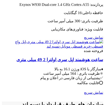
پردازنده:
Exynos W930 Dual-core 1.4 GHz Cortex-A55
حافظه داخلی:
16 گیگابایت
ظرفیت باتری:
300 میلی آمپر ساعت
قابلیت ویژه: فناوری‌های مکان‌یابی
نمایش سریع
فروخته شده
ساعت هوشمند اپل سری اولترا 2 49 میلی متری
♦️سازگار با iOS ورژن 16.1 به بالا
⚛️ظرفیت باتری : 564 میلی آمپر ساعت
✅پشتیبانی از زبان فارسی در اعلان و پیام
⭕️قابلیت مکالمه
نمایش سریع
سازمان های طرف قرارداد با نسیه لند