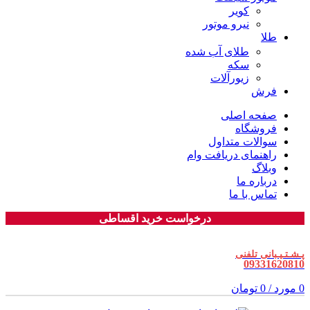
کویر
نیرو موتور
طلا
طلای آب شده
سکه
زیورآلات
فرش
صفحه اصلی
فروشگاه
سوالات متداول
راهنمای دریافت وام
وبلاگ
درباره ما
تماس با ما
درخواست خرید اقساطی
پـشـتـیـبانی تلفنی
09331620810
0
مورد
/
0
تومان