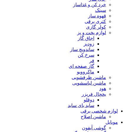
خرد کن و غذاساز
سینک
قهوه ساز
کتری برقی
کولر گازی
لوازم پخت و پز
اجاق گاز
زودپز
ساندویچ ساز
سرخ کن
فر
گاز صفحه ای
ماکروویو
ماشین ظرفشویی
ماشین لباسشویی
هود
یخچال فریزر
دوقلو
ساید بای ساید
لوازم شخصی برقی
ماشین اصلاح
موبایل
گوشی آیفون