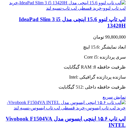
لپ تاپ لنوو 15.6 اینچی مدل IdeaPad Slim 3 i5
13420H
99,800,000
تومان
ابعاد نمایشگر :15.6 اینچ
سری پردازنده :Core i5
ظرفیت حافظه RAM :8 گیگابایت
سازنده پردازنده گرافیکی :Intel
ظرفیت حافظه داخلی :512 گیگابایت
نمایش سریع
لپ تاپ ۱۵.۶ اینچی ایسوس مدل Vivobook F1504VA
INTEL