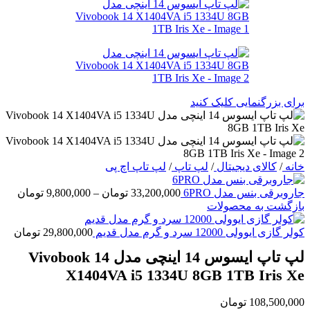
برای بزرگنمایی کلیک کنید
خانه
/
کالای دیجیتال
/
لپ تاپ
/
لپ تاپ اچ پی
Price
جاروبرقی بنس مدل 6PRO
33,200,000
تومان
–
9,800,000
تومان
nge:
بازگشت به محصولات
ough
کولر گازی ایوولی 12000 سرد و گرم مدل قدیم
29,800,000
تومان
00,000
لپ تاپ ایسوس 14 اینچی مدل Vivobook 14
X1404VA i5 1334U 8GB 1TB Iris Xe
108,500,000
تومان