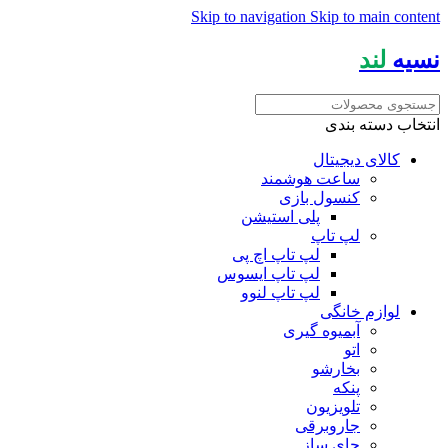
Skip to navigation
Skip to main content
نسیه
لند
انتخاب دسته بندی
کالای دیجیتال
ساعت هوشمند
کنسول بازی
پلی استیشن
لپ تاپ
لپ تاپ اچ پی
لپ تاپ ایسوس
لپ تاپ لنوو
لوازم خانگی
آبمیوه گیری
اتو
بخارشو
پنکه
تلویزیون
جاروبرقی
چای ساز