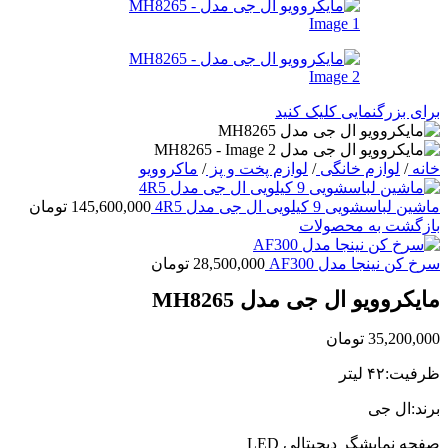
برای بزرگنمایی کلیک کنید
خانه
/
لوازم خانگی
/
لوازم پخت و پز
/
ماکروویو
ماشین لباسشویی 9 کیلویی ال جی مدل 4R5
145,600,000
تومان
بازگشت به محصولات
سرخ کن نینجا مدل AF300
28,500,000
تومان
مایکروویو ال جی مدل MH8265
35,200,000
تومان
ظرفیت:۴۲ لیتر
برند:ال جی
صفحه نمایشگر دیجیتالی LED