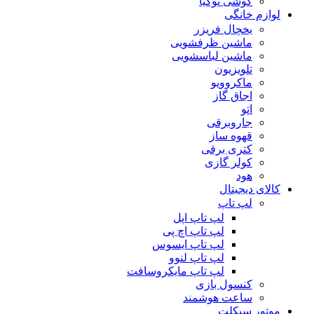
گوشی نوکیا
لوازم خانگی
یخچال فریزر
ماشین ظرفشویی
ماشین لباسشویی
تلویزیون
ماکروویو
اجاق گاز
اتو
جاروبرقی
قهوه ساز
کتری برقی
کولر گازی
هود
کالای دیجیتال
لپ تاپ
لپ تاپ اپل
لپ تاپ اچ پی
لپ تاپ ایسوس
لپ تاپ لنوو
لپ تاپ مایکروسافت
کنسول بازی
ساعت هوشمند
موتور سیکلت