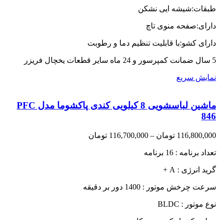
طبقات:شیشه ایی نشکن
دارای:صفحه منوی تاچ
دارای کشو:با قابلیت تنظیم دما و رطوبت
5 سال ضمانت کمپرسور و 24 ماه سایر قطعات یخچال فریزر
نمایش سریع
ماشین لباسشویی 8 کیلویی کندی پاکشوما مدل PFC
846
Price
116,800,000
تومان
–
116,700,000
تومان
range:
تعداد برنامه : 16 برنامه
116,700,000 تومان
through
گرید انرژی : A +
116,800,000 تومان
سرعت چرخش موتور : 1400 دور بر دقیقه
نوع موتور : BLDC