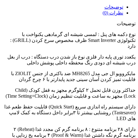
توضیحات
نظرات (0)
توضیحات
نوع دکمه های پنل : لمسی شیشه ای گرمادهی یکنواخت با
تکنولوژی Smart Inverter ظرف مخصوص سرخ کردن (GRILL) :
دارد
یکعدد توری پایه دار فلزی نوع باز شدن درب دستگاه : درب از بغل
درب شیشه ای دودی رنگ محفظه داخلی پوشش داخلی
مایکروویو ال جی مدل MH8265 ضد باکتری از جنس ZIOLIT با
قابلیت تمیز کردن آسان سینی جدید پایدارتر با ۶ چرخ گردان
حداکثر وزن قابل تحمل ۲ کیلوگرم مجهز به قفل کودک (Child
Lock) مجهز به ساعت و قابلیت تنظیم زمان (Time Setting+Clock)
دارای سیستم راه اندازی سریع (Quick Start) قابلیت حفظ طعم غذا
(Tastesaver) روشنایی بیشتر تا ۳برابر داخل دستگاه به کمک لامپ
های LED
دارای ۲۸ برنامه متنوع : ۸ برنامه گرم کن مجدد غذا (Reheat) ۲
برنامه گرم نگه داشتن غذا (Proof & Warm) ۴ برنامه یخ زدایی با