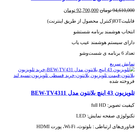
قیمت
قیمت
94,610,000
تومان
92,700,000
تومان
اصلی:
فعلی:
قابلیتIOT(کنترل محصول از طریق اینترنت)
94,610,000 تومان
92,700,000 تومان.
بود.
انتخاب هوشمند برنامه شستشو
دارای سیستم هوشمند عیب یاب
تعداد 6 برنامه ی شست‌وشو
نمایش سریع
فروخته شده
تلویزیون 43 اینچ بلانتون مدل BEW-TV4311
کیفیت تصویر: full HD
تکنولوژی صفحه نمایش: LED
فناوری‌های ارتباطی : بلوتوث، Wi-Fi، پورت HDMI