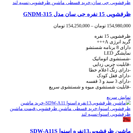
ظرفشویی 15 نفره جی سان مدل GNDM-315
Price
154,980,000
تومان
–
154,250,000
تومان
range:
ظرفشویی 15 نفره
154,250,000 تومان
through
گرید انرژی A+++
154,980,000 تومان
دارای 8 برنامه شستشو
نمایشگر LED
-شستشوی اتوماتیک
-قابلیت چربی زدایی
-دارای زنگ اعلام خطا
-دارای قفل کودک
-دارای 3 سبد و 3 قفسه
-قابلیت شستشوی میوه و شستشوی سریع
نمایش سریع
-2%
ماشین ظرفشویی13نفره اسنوا SDW-A11S