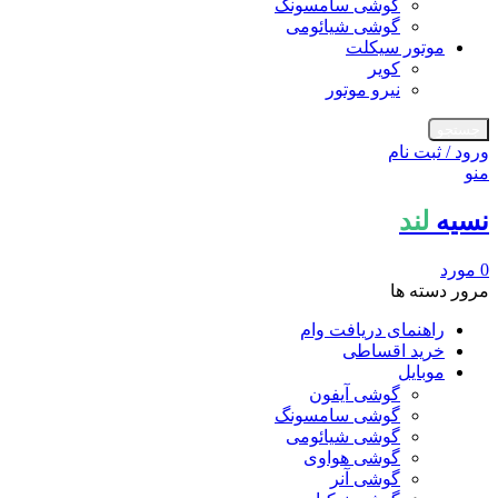
گوشی سامسونگ
گوشی شیائومی
موتور سیکلت
کویر
نیرو موتور
جستجو
ورود / ثبت نام
منو
نسیه
لند
0
مورد
مرور دسته ها
راهنمای دریافت وام
خرید اقساطی
موبایل
گوشی آیفون
گوشی سامسونگ
گوشی شیائومی
گوشی هواوی
گوشی آنر