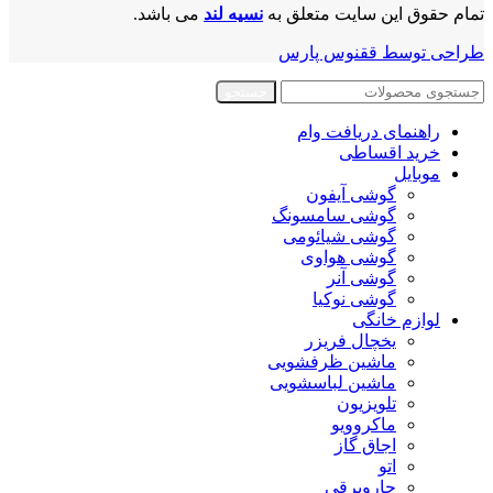
تمام حقوق این سایت متعلق به
نسیه لند
می باشد.
طراحی توسط ققنوس پارس
جستجو
راهنمای دریافت وام
خرید اقساطی
موبایل
گوشی آیفون
گوشی سامسونگ
گوشی شیائومی
گوشی هواوی
گوشی آنر
گوشی نوکیا
لوازم خانگی
یخچال فریزر
ماشین ظرفشویی
ماشین لباسشویی
تلویزیون
ماکروویو
اجاق گاز
اتو
جاروبرقی