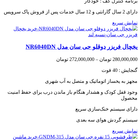
برنامه کنترل کف : خودکار
دارای 2 سال گارانتی و 12 سال خدمات پس از فروش پاک سرویس
نمایش سریع
یخچال فریزر دوقلو جی سان مدل NR6040DN
Price
280,000,000
تومان
–
272,000,000
تومان
range:
گنجایش : 40 فوت
272,000,000 تومان
through
مجهز به یخساز اتوماتیک و متصل به آب شهری
280,000,000 تومان
وجود قفل کودک و هشدار هنگام باز ماندن درب برای حفظ امنیت
محصول
دارای سیستم خنک‌سازی سریع
سیستم گردش هوای سه بعدی
نمایش سریع