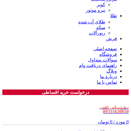
کویر
نیرو موتور
طلا
طلای آب شده
سکه
زیورآلات
فرش
صفحه اصلی
فروشگاه
سوالات متداول
راهنمای دریافت وام
وبلاگ
درباره ما
تماس با ما
درخواست خرید اقساطی
پـشـتـیـبانی تلفنی
09331620810
0
مورد
/
0
تومان