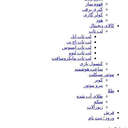
قهوه ساز
کتری برقی
کولر گازی
هود
کالای دیجیتال
لپ تاپ
لپ تاپ اپل
لپ تاپ اچ پی
لپ تاپ ایسوس
لپ تاپ لنوو
لپ تاپ مایکروسافت
کنسول بازی
ساعت هوشمند
موتور سیکلت
کویر
نیرو موتور
طلا
طلای آب شده
سکه
زیورآلات
فرش
ورود / ثبت نام
سبد خرید