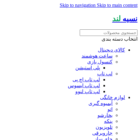
Skip to navigation
Skip to main content
نسیه
لند
انتخاب دسته بندی
کالای دیجیتال
ساعت هوشمند
کنسول بازی
پلی استیشن
لپ تاپ
لپ تاپ اچ پی
لپ تاپ ایسوس
لپ تاپ لنوو
لوازم خانگی
آبمیوه گیری
اتو
بخارشو
پنکه
تلویزیون
جاروبرقی
چای ساز