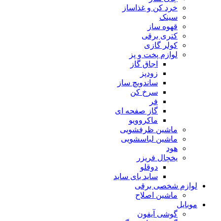
خرد کن و غذاساز
سینک
قهوه ساز
کتری برقی
کولر گازی
لوازم پخت و پز
اجاق گاز
زودپز
ساندویچ ساز
سرخ کن
فر
گاز صفحه ای
ماکروویو
ماشین ظرفشویی
ماشین لباسشویی
هود
یخچال فریزر
دوقلو
ساید بای ساید
لوازم شخصی برقی
ماشین اصلاح
موبایل
گوشی آیفون