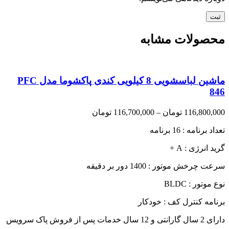
محصولات مشابه
ماشین لباسشویی 8 کیلویی کندی پاکشوما مدل PFC
846
Price
116,800,000
تومان
–
116,700,000
تومان
range:
تعداد برنامه : 16 برنامه
116,700,000 تومان
through
گرید انرژی : A +
116,800,000 تومان
سرعت چرخش موتور : 1400 دور بر دقیقه
نوع موتور : BLDC
برنامه کنترل کف : خودکار
دارای 2 سال گارانتی و 12 سال خدمات پس از فروش پاک سرویس