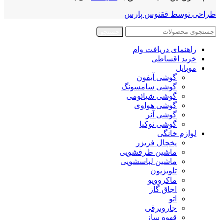
طراحی توسط ققنوس پارس
جستجو
راهنمای دریافت وام
خرید اقساطی
موبایل
گوشی آیفون
گوشی سامسونگ
گوشی شیائومی
گوشی هواوی
گوشی آنر
گوشی نوکیا
لوازم خانگی
یخچال فریزر
ماشین ظرفشویی
ماشین لباسشویی
تلویزیون
ماکروویو
اجاق گاز
اتو
جاروبرقی
قهوه ساز