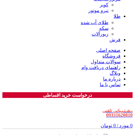
کویر
نیرو موتور
طلا
طلای آب شده
سکه
زیورآلات
فرش
صفحه اصلی
فروشگاه
سوالات متداول
راهنمای دریافت وام
وبلاگ
درباره ما
تماس با ما
درخواست خرید اقساطی
پـشـتـیـبانی تلفنی
09331620810
0
مورد
/
0
تومان