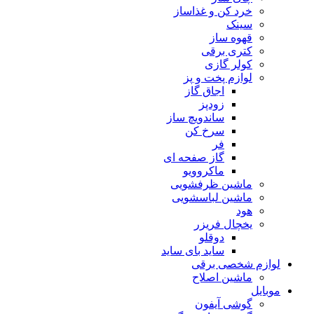
خرد کن و غذاساز
سینک
قهوه ساز
کتری برقی
کولر گازی
لوازم پخت و پز
اجاق گاز
زودپز
ساندویچ ساز
سرخ کن
فر
گاز صفحه ای
ماکروویو
ماشین ظرفشویی
ماشین لباسشویی
هود
یخچال فریزر
دوقلو
ساید بای ساید
لوازم شخصی برقی
ماشین اصلاح
موبایل
گوشی آیفون