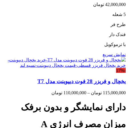
42,000,000
تومان
5 شعله
طرح فر
فندک دار
با ترموکوبل
نمایش سریع
-17%
یخچال و فریزر 28 فوت دیپوینت مدل T7
Price
115,000,000
تومان
–
110,000,000
تومان
range:
110,000,000 تومان
دارای نمایشگر و بدون برفک
through
115,000,000 تومان
میزان مصرف انرژی A