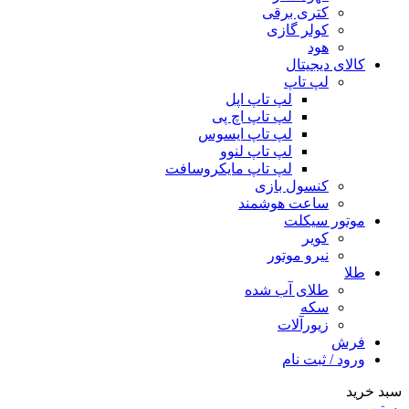
کتری برقی
کولر گازی
هود
کالای دیجیتال
لپ تاپ
لپ تاپ اپل
لپ تاپ اچ پی
لپ تاپ ایسوس
لپ تاپ لنوو
لپ تاپ مایکروسافت
کنسول بازی
ساعت هوشمند
موتور سیکلت
کویر
نیرو موتور
طلا
طلای آب شده
سکه
زیورآلات
فرش
ورود / ثبت نام
سبد خرید
بستن