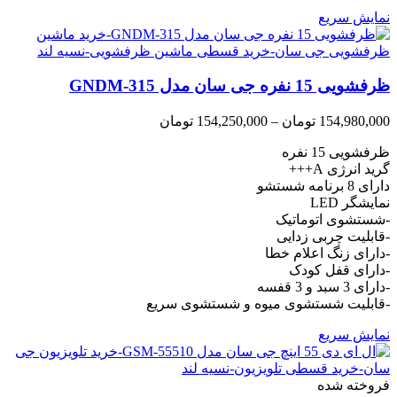
نمایش سریع
ظرفشویی 15 نفره جی سان مدل GNDM-315
Price
154,980,000
تومان
–
154,250,000
تومان
range:
ظرفشویی 15 نفره
154,250,000 تومان
through
گرید انرژی A+++
154,980,000 تومان
دارای 8 برنامه شستشو
نمایشگر LED
-شستشوی اتوماتیک
-قابلیت چربی زدایی
-دارای زنگ اعلام خطا
-دارای قفل کودک
-دارای 3 سبد و 3 قفسه
-قابلیت شستشوی میوه و شستشوی سریع
نمایش سریع
فروخته شده