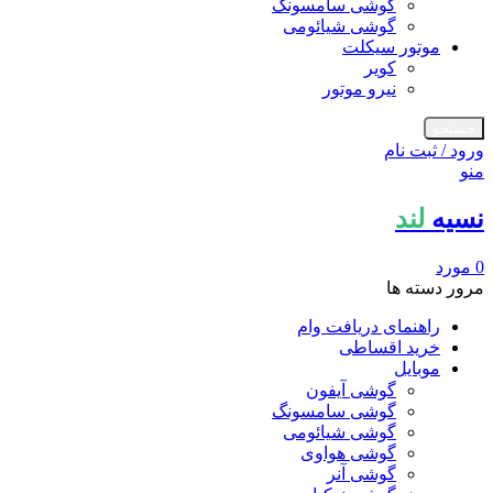
گوشی سامسونگ
گوشی شیائومی
موتور سیکلت
کویر
نیرو موتور
جستجو
ورود / ثبت نام
منو
نسیه
لند
0
مورد
مرور دسته ها
راهنمای دریافت وام
خرید اقساطی
موبایل
گوشی آیفون
گوشی سامسونگ
گوشی شیائومی
گوشی هواوی
گوشی آنر