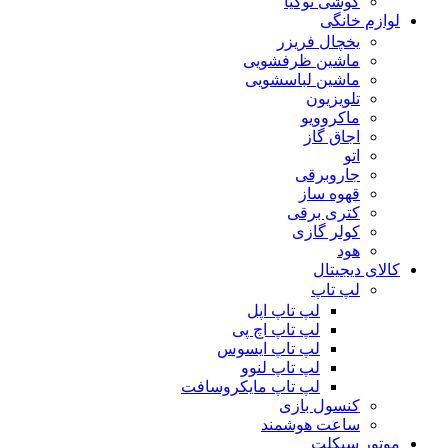
گوشی نوکیا
لوازم خانگی
یخچال فریزر
ماشین ظرفشویی
ماشین لباسشویی
تلویزیون
ماکروویو
اجاق گاز
اتو
جاروبرقی
قهوه ساز
کتری برقی
کولر گازی
هود
کالای دیجیتال
لپ تاپ
لپ تاپ اپل
لپ تاپ اچ پی
لپ تاپ ایسوس
لپ تاپ لنوو
لپ تاپ مایکروسافت
کنسول بازی
ساعت هوشمند
موتور سیکلت