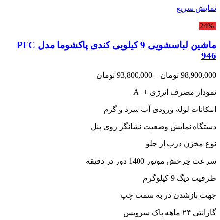
نمایش سریع
-24%
ماشین لباسشویی 9 کیلویی کندی پاکشوما مدل PFC
946
Price
98,900,000
تومان
–
93,800,000
تومان
range:
نمودار مصرف انرژی
A++
93,800,000 تومان
through
امکانات لوله ورودی آب سرد و گرم
98,900,000 تومان
دستگاه نمایش وضعیت نشانگر روی پنل
نوع مخزن درب از جلو
سرعت چرخش موتور 1400 دور در دقیقه
ظرفیت دیگ 9 کیلوگرم
جهت بازشدن در به سمت چپ
گارانتی ۲۴ ماهه پاک سرویس