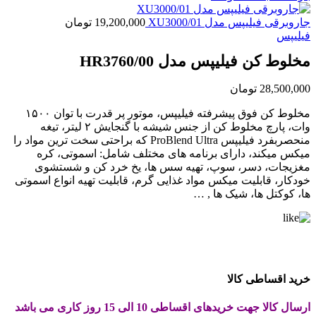
جاروبرقی فیلیپس مدل XU3000/01
19,200,000
تومان
فیلیپس
مخلوط کن فیلیپس مدل HR3760/00
28,500,000
تومان
مخلوط کن فوق پیشرفته فیلیپس، موتور پر قدرت با توان ۱۵۰۰
وات، پارچ مخلوط کن از جنس شیشه با گنجایش ۲ لیتر، تیغه
منحصربفرد فیلیپس ProBlend Ultra که براحتی سخت ترین مواد را
میکس میکند، دارای برنامه های مختلف شامل: اسموتی، کره
مغزیجات، دسر، سوپ، تهیه سس ها، یخ خرد کن و شستشوی
خودکار، قابلیت میکس مواد غذایی گرم، قابلیت تهیه انواع اسموتی
ها، کوکتل ها، شیک ها , …
خرید اقساطی کالا
ارسال کالا جهت خریدهای اقساطی 10 الی 15 روز کاری می باشد