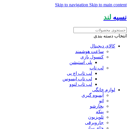
Skip to navigation
Skip to main content
نسیه
لند
انتخاب دسته بندی
کالای دیجیتال
ساعت هوشمند
کنسول بازی
پلی استیشن
لپ تاپ
لپ تاپ اچ پی
لپ تاپ ایسوس
لپ تاپ لنوو
لوازم خانگی
آبمیوه گیری
اتو
بخارشو
پنکه
تلویزیون
جاروبرقی
چای ساز