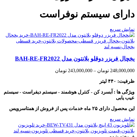
دارای سیستم نوفراست
نمایش سریع
یخچال فریزر دوقلو بلانتون مدل BAH-RE-FR2022
Price
248,000,000
تومان
–
243,000,000
تومان
range:
ظرفیت: ۴۴۰ لیتر
243,000,000 تومان
through
ویژگی ها : آبسرد کن - کنترل هوشمند - سیستم دیفراست - سیستم
248,000,000 تومان
عیب یابی
این محصول دارای ۲۵ ماه خدمات پس از فروش از همتاسرویس
نمایش سریع
فروخته شده