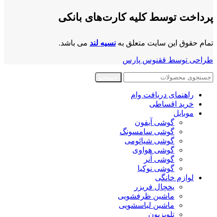
پرداخت توسط کلیه کارت‌های بانکی
تمام حقوق این سایت متعلق به
نسیه لند
می باشد.
طراحی توسط ققنوس پارس
جستجو
راهنمای دریافت وام
خرید اقساطی
موبایل
گوشی آیفون
گوشی سامسونگ
گوشی شیائومی
گوشی هواوی
گوشی آنر
گوشی نوکیا
لوازم خانگی
یخچال فریزر
ماشین ظرفشویی
ماشین لباسشویی
تلویزیون