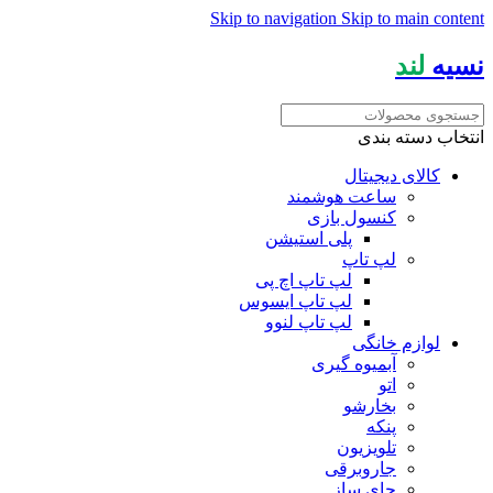
Skip to navigation
Skip to main content
نسیه
لند
انتخاب دسته بندی
کالای دیجیتال
ساعت هوشمند
کنسول بازی
پلی استیشن
لپ تاپ
لپ تاپ اچ پی
لپ تاپ ایسوس
لپ تاپ لنوو
لوازم خانگی
آبمیوه گیری
اتو
بخارشو
پنکه
تلویزیون
جاروبرقی
چای ساز