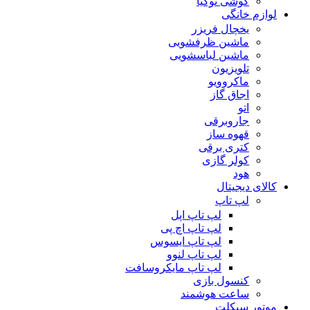
گوشی نوکیا
لوازم خانگی
یخچال فریزر
ماشین ظرفشویی
ماشین لباسشویی
تلویزیون
ماکروویو
اجاق گاز
اتو
جاروبرقی
قهوه ساز
کتری برقی
کولر گازی
هود
کالای دیجیتال
لپ تاپ
لپ تاپ اپل
لپ تاپ اچ پی
لپ تاپ ایسوس
لپ تاپ لنوو
لپ تاپ مایکروسافت
کنسول بازی
ساعت هوشمند
موتور سیکلت