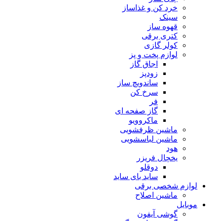
خرد کن و غذاساز
سینک
قهوه ساز
کتری برقی
کولر گازی
لوازم پخت و پز
اجاق گاز
زودپز
ساندویچ ساز
سرخ کن
فر
گاز صفحه ای
ماکروویو
ماشین ظرفشویی
ماشین لباسشویی
هود
یخچال فریزر
دوقلو
ساید بای ساید
لوازم شخصی برقی
ماشین اصلاح
موبایل
گوشی آیفون