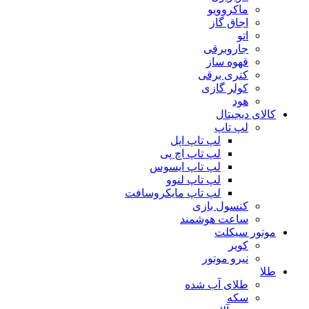
ماکروویو
اجاق گاز
اتو
جاروبرقی
قهوه ساز
کتری برقی
کولر گازی
هود
کالای دیجیتال
لپ تاپ
لپ تاپ اپل
لپ تاپ اچ پی
لپ تاپ ایسوس
لپ تاپ لنوو
لپ تاپ مایکروسافت
کنسول بازی
ساعت هوشمند
موتور سیکلت
کویر
نیرو موتور
طلا
طلای آب شده
سکه