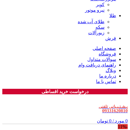
کویر
نیرو موتور
طلا
طلای آب شده
سکه
زیورآلات
فرش
صفحه اصلی
فروشگاه
سوالات متداول
راهنمای دریافت وام
وبلاگ
درباره ما
تماس با ما
درخواست خرید اقساطی
پـشـتـیـبانی تلفنی
09331620810
0
مورد
/
0
تومان
-11%