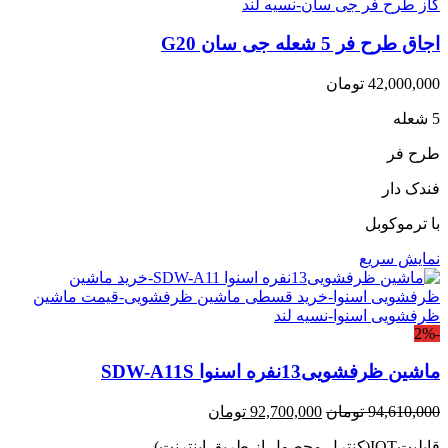
اجاق طرح فر 5 شعله جی سان G20
42,000,000
تومان
5 شعله
طرح فر
فندک دار
با ترموکوبل
نمایش سریع
-2%
ماشین ظرفشویی13نفره اسنوا SDW-A11S
قیمت
قیمت
94,610,000
تومان
92,700,000
تومان
اصلی:
فعلی:
قابلیتIOT(کنترل محصول از طریق اینترنت)