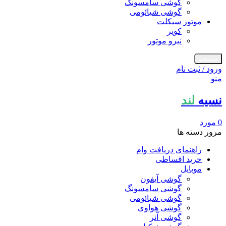
گوشی سامسونگ
گوشی شیائومی
موتور سیکلت
کویر
نیرو موتور
جستجو
ورود / ثبت نام
منو
نسیه
لند
0
مورد
مرور دسته ها
راهنمای دریافت وام
خرید اقساطی
موبایل
گوشی آیفون
گوشی سامسونگ
گوشی شیائومی
گوشی هواوی
گوشی آنر