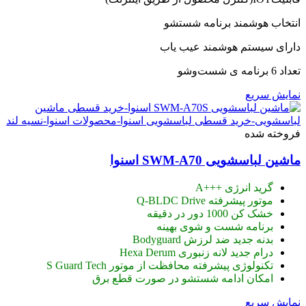
94,610,000 تومان
92,700,000 تومان.
بود.
انتخاب هوشمند برنامه شستشو
دارای سیستم هوشمند عیب یاب
تعداد 6 برنامه ی شست‌وشو
نمایش سریع
فروخته شده
ماشین لباسشویی SWM-A70 اسنوا
گرید انرژی +++A
موتور پیشرفته Q-BLDC Drive
خشک کن 1000 دور در دقیقه
برنامه شست و شوی بهینه
بدنه جدید ضد لرزش Bodyguard
درام جدید لانه زنبوری Hexa Derum
تکنولوژی پیشرفته محافظت از موتور S Guard Tech
امکان ادامه شستشو در صورت قطع برق
نمایش سریع