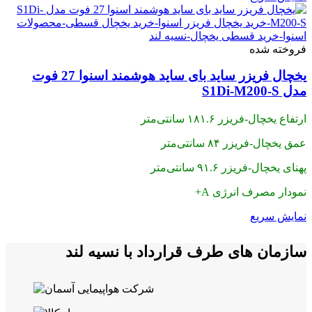
فروخته شده
یخچال فریزر ساید بای ساید هوشمند اسنوا 27 فوت
مدل S1Di-M200-S
ارتفاع یخچال-فریزر ۱۸۱.۶ سانتی‌متر
عمق یخچال-فریزر ۸۴ سانتی‌متر
پهنای یخچال-فریزر ۹۱.۶ سانتی‌متر
نمودار مصرف انرژی A+
نمایش سریع
سازمان های طرف قرارداد با نسیه لند