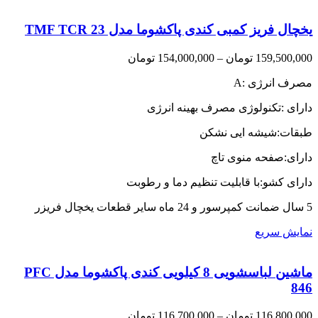
یخچال فریز کمبی کندی پاکشوما مدل TMF TCR 23
Price
159,500,000
تومان
–
154,000,000
تومان
range:
مصرف انرژی :A
154,000,000 تومان
through
دارای :تکنولوژی مصرف بهینه انرژی
159,500,000 تومان
طبقات:شیشه ایی نشکن
دارای:صفحه منوی تاچ
دارای کشو:با قابلیت تنظیم دما و رطوبت
5 سال ضمانت کمپرسور و 24 ماه سایر قطعات یخچال فریزر
نمایش سریع
ماشین لباسشویی 8 کیلویی کندی پاکشوما مدل PFC
846
Price
116,800,000
تومان
–
116,700,000
تومان