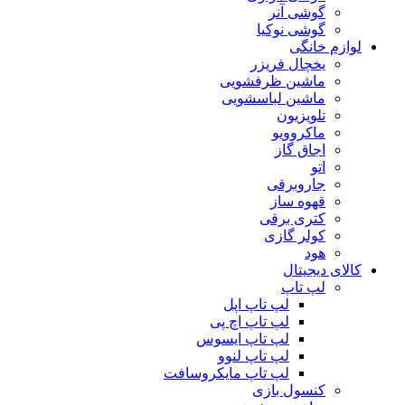
گوشی آنر
گوشی نوکیا
لوازم خانگی
یخچال فریزر
ماشین ظرفشویی
ماشین لباسشویی
تلویزیون
ماکروویو
اجاق گاز
اتو
جاروبرقی
قهوه ساز
کتری برقی
کولر گازی
هود
کالای دیجیتال
لپ تاپ
لپ تاپ اپل
لپ تاپ اچ پی
لپ تاپ ایسوس
لپ تاپ لنوو
لپ تاپ مایکروسافت
کنسول بازی