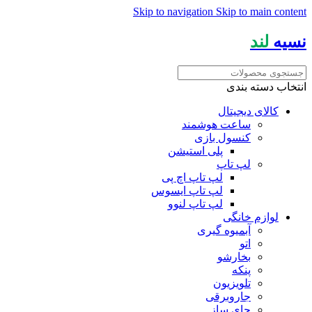
Skip to navigation
Skip to main content
نسیه
لند
انتخاب دسته بندی
کالای دیجیتال
ساعت هوشمند
کنسول بازی
پلی استیشن
لپ تاپ
لپ تاپ اچ پی
لپ تاپ ایسوس
لپ تاپ لنوو
لوازم خانگی
آبمیوه گیری
اتو
بخارشو
پنکه
تلویزیون
جاروبرقی
چای ساز