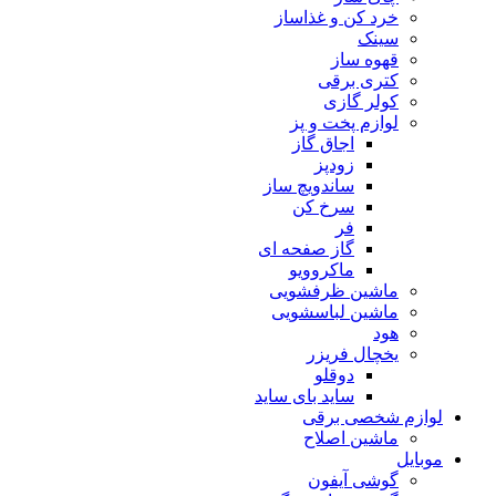
خرد کن و غذاساز
سینک
قهوه ساز
کتری برقی
کولر گازی
لوازم پخت و پز
اجاق گاز
زودپز
ساندویچ ساز
سرخ کن
فر
گاز صفحه ای
ماکروویو
ماشین ظرفشویی
ماشین لباسشویی
هود
یخچال فریزر
دوقلو
ساید بای ساید
لوازم شخصی برقی
ماشین اصلاح
موبایل
گوشی آیفون