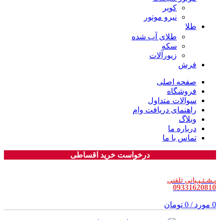
کویر
نیرو موتور
طلا
طلای آب شده
سکه
زیورآلات
فرش
صفحه اصلی
فروشگاه
سوالات متداول
راهنمای دریافت وام
وبلاگ
درباره ما
تماس با ما
درخواست خرید اقساطی
پـشـتـیـبانی تلفنی
09331620810
0
مورد
/
0
تومان