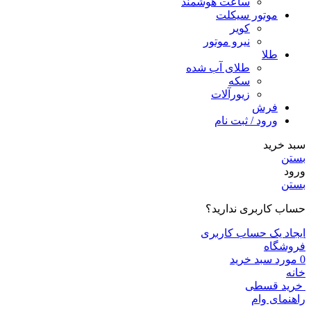
ساعت هوشمند
موتور سیکلت
کویر
نیرو موتور
طلا
طلای آب شده
سکه
زیورآلات
فرش
ورود / ثبت نام
سبد خرید
بستن
ورود
بستن
حساب کاربری ندارید؟
ایجاد یک حساب کاربری
فروشگاه
0
مورد
سبد خرید
خانه
خرید قسطی
راهنمای وام