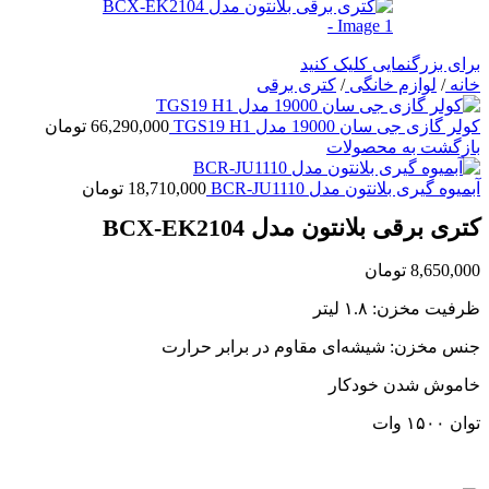
برای بزرگنمایی کلیک کنید
خانه
/
لوازم خانگی
/
کتری برقی
کولر گازی جی سان 19000 مدل TGS19 H1
66,290,000
تومان
بازگشت به محصولات
آبمیوه گیری بلانتون مدل BCR-JU1110
18,710,000
تومان
کتری برقی بلانتون مدل BCX-EK2104
8,650,000
تومان
ظرفیت مخزن: ۱.۸ لیتر
جنس مخزن: شیشه‌ای مقاوم در برابر حرارت
خاموش شدن خودکار
توان ۱۵۰۰ وات