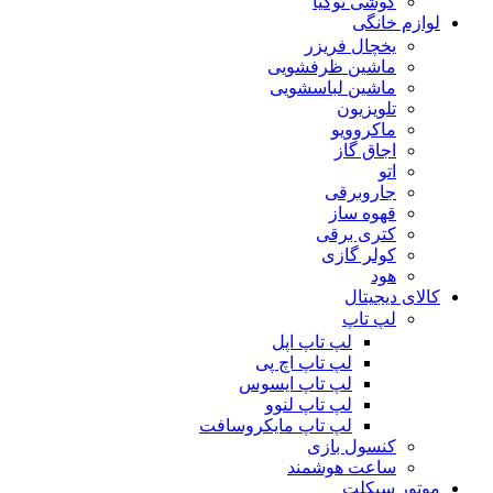
گوشی نوکیا
لوازم خانگی
یخچال فریزر
ماشین ظرفشویی
ماشین لباسشویی
تلویزیون
ماکروویو
اجاق گاز
اتو
جاروبرقی
قهوه ساز
کتری برقی
کولر گازی
هود
کالای دیجیتال
لپ تاپ
لپ تاپ اپل
لپ تاپ اچ پی
لپ تاپ ایسوس
لپ تاپ لنوو
لپ تاپ مایکروسافت
کنسول بازی
ساعت هوشمند
موتور سیکلت