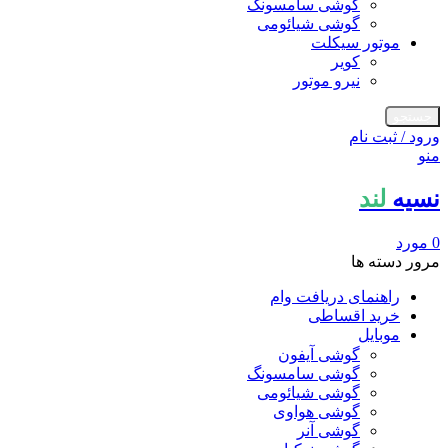
گوشی سامسونگ
گوشی شیائومی
موتور سیکلت
کویر
نیرو موتور
جستجو
ورود / ثبت نام
منو
نسیه
لند
0
مورد
مرور دسته ها
راهنمای دریافت وام
خرید اقساطی
موبایل
گوشی آیفون
گوشی سامسونگ
گوشی شیائومی
گوشی هواوی
گوشی آنر