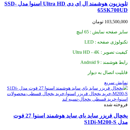
تلویزیون هوشمند ال ای دی Ultra HD اسنوا مدل SSD-
65SK700UD
103,500,000
تومان
سایز صفحه نمایش : 65 اینچ
تکنولوژی صفحه : LED
کیفیت تصویر : Ultra HD - 4K
رابط هوشمند : Android 9
قابلیت اتصال به دیوار
نمایش سریع
فروخته شده
یخچال فریزر ساید بای ساید هوشمند اسنوا 27 فوت
مدل S1Di-M200-S