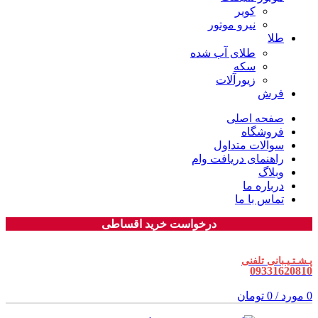
کویر
نیرو موتور
طلا
طلای آب شده
سکه
زیورآلات
فرش
صفحه اصلی
فروشگاه
سوالات متداول
راهنمای دریافت وام
وبلاگ
درباره ما
تماس با ما
درخواست خرید اقساطی
پـشـتـیـبانی تلفنی
09331620810
0
مورد
/
0
تومان