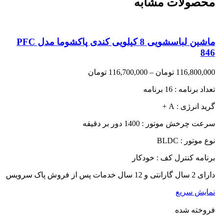
محصولات مشابه
ماشین لباسشویی 8 کیلویی کندی پاکشوما مدل PFC
846
Price
116,800,000
تومان
–
116,700,000
تومان
range:
تعداد برنامه : 16 برنامه
116,700,000 تومان
through
گرید انرژی : A +
116,800,000 تومان
سرعت چرخش موتور : 1400 دور بر دقیقه
نوع موتور : BLDC
برنامه کنترل کف : خودکار
دارای 2 سال گارانتی و 12 سال خدمات پس از فروش پاک سرویس
نمایش سریع
فروخته شده