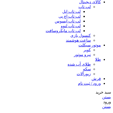
کالای دیجیتال
لپ تاپ
لپ تاپ اپل
لپ تاپ اچ پی
لپ تاپ ایسوس
لپ تاپ لنوو
لپ تاپ مایکروسافت
کنسول بازی
ساعت هوشمند
موتور سیکلت
کویر
نیرو موتور
طلا
طلای آب شده
سکه
زیورآلات
فرش
ورود / ثبت نام
سبد خرید
بستن
ورود
بستن