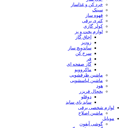
خرد کن و غذاساز
سینک
قهوه ساز
کتری برقی
کولر گازی
لوازم پخت و پز
اجاق گاز
زودپز
ساندویچ ساز
سرخ کن
فر
گاز صفحه ای
ماکروویو
ماشین ظرفشویی
ماشین لباسشویی
هود
یخچال فریزر
دوقلو
ساید بای ساید
لوازم شخصی برقی
ماشین اصلاح
موبایل
گوشی آیفون