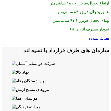
ارتفاع یخچال-فریزر ۱۸۱.۶ سانتی‌متر
عمق یخچال-فریزر ۸۴ سانتی‌متر
پهنای یخچال-فریزر ۹۱.۶ سانتی‌متر
نمودار مصرف انرژی A+
نمایش سریع
سازمان های طرف قرارداد با نسیه لند