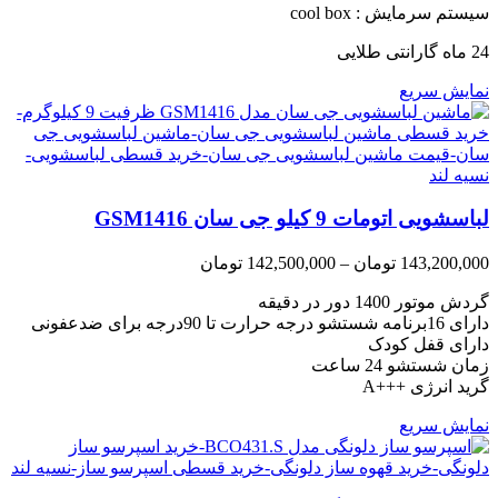
سیستم سرمایش : cool box
24 ماه گارانتی طلایی
نمایش سریع
لباسشویی اتومات 9 کیلو جی سان GSM1416
Price
143,200,000
تومان
–
142,500,000
تومان
range:
گردش موتور 1400 دور در دقیقه
142,500,000 تومان
through
دارای 16برنامه شستشو درجه حرارت تا 90درجه برای ضدعفونی
143,200,000 تومان
دارای قفل کودک
زمان شستشو 24 ساعت
گرید انرژی +++A
نمایش سریع