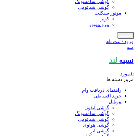
گوشی سامسونگ
گوشی شیائومی
موتور سیکلت
کویر
نیرو موتور
جستجو
ورود / ثبت نام
منو
نسیه
لند
0
مورد
مرور دسته ها
راهنمای دریافت وام
خرید اقساطی
موبایل
گوشی آیفون
گوشی سامسونگ
گوشی شیائومی
گوشی هواوی
گوشی آنر