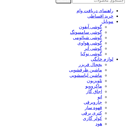
جستجو
راهنمای دریافت وام
خرید اقساطی
موبایل
گوشی آیفون
گوشی سامسونگ
گوشی شیائومی
گوشی هواوی
گوشی آنر
گوشی نوکیا
لوازم خانگی
یخچال فریزر
ماشین ظرفشویی
ماشین لباسشویی
تلویزیون
ماکروویو
اجاق گاز
اتو
جاروبرقی
قهوه ساز
کتری برقی
کولر گازی
هود