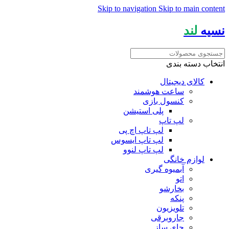
Skip to navigation
Skip to main content
نسیه
لند
انتخاب دسته بندی
کالای دیجیتال
ساعت هوشمند
کنسول بازی
پلی استیشن
لپ تاپ
لپ تاپ اچ پی
لپ تاپ ایسوس
لپ تاپ لنوو
لوازم خانگی
آبمیوه گیری
اتو
بخارشو
پنکه
تلویزیون
جاروبرقی
چای ساز