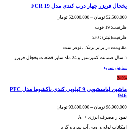
یخچال فریزر چهار درب کندی مدل FCR 19
Price
52,500,000
تومان
–
52,000,000
تومان
range:
ظرفیت: 19 فوت
52,000,000 تومان
through
ظرفیت(لیتر) : 530
52,500,000 تومان
مقاومت در برابر برفک : نوفراست
5 سال ضمانت کمپرسور و 24 ماه سایر قطعات یخچال فریزر
نمایش سریع
-24%
ماشین لباسشویی 9 کیلویی کندی پاکشوما مدل PFC
946
Price
98,900,000
تومان
–
93,800,000
تومان
range:
نمودار مصرف انرژی
A++
93,800,000 تومان
through
امکانات لوله ورودی آب سرد و گرم
98,900,000 تومان