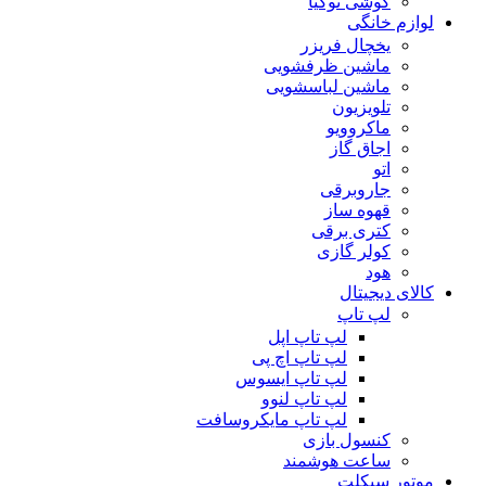
گوشی نوکیا
لوازم خانگی
یخچال فریزر
ماشین ظرفشویی
ماشین لباسشویی
تلویزیون
ماکروویو
اجاق گاز
اتو
جاروبرقی
قهوه ساز
کتری برقی
کولر گازی
هود
کالای دیجیتال
لپ تاپ
لپ تاپ اپل
لپ تاپ اچ پی
لپ تاپ ایسوس
لپ تاپ لنوو
لپ تاپ مایکروسافت
کنسول بازی
ساعت هوشمند
موتور سیکلت