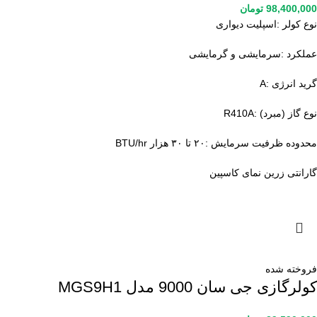
98,400,000
تومان
نوع کولر :اسپليت ديواری
عملكرد :سرمایشی و گرمایشی
گرید انرژی :A
نوع گاز (مبرد) :R410A
محدوده ظرفیت سرمایش :۲۰ تا ۳۰ هزار BTU/hr
گارانتی زرین نمای کاسپین
فروخته شده
کولرگازی جی سان 9000 مدل MGS9H1