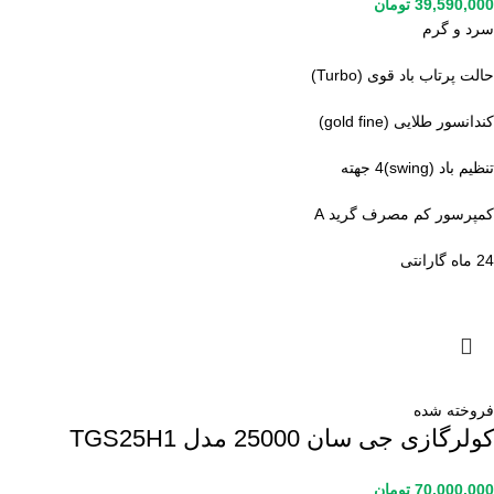
39,590,000
تومان
سرد و گرم
حالت پرتاب باد قوی (Turbo)
کندانسور طلایی (gold fine)
تنظیم باد (swing)4 جهته
کمپرسور کم مصرف گرید A
24 ماه گارانتی
فروخته شده
کولرگازی جی سان 25000 مدل TGS25H1
70,000,000
تومان