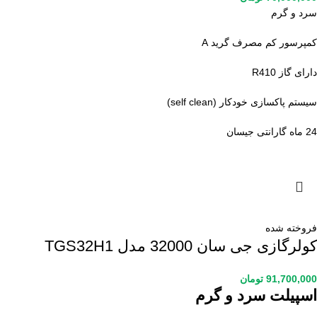
سرد و گرم
کمپرسور کم مصرف گرید A
دارای گاز R410
سیستم پاکسازی خودکار (self clean)
24 ماه گارانتی جیسان
فروخته شده
کولرگازی جی سان 32000 مدل TGS32H1
91,700,000
تومان
اسپیلت سرد و گرم