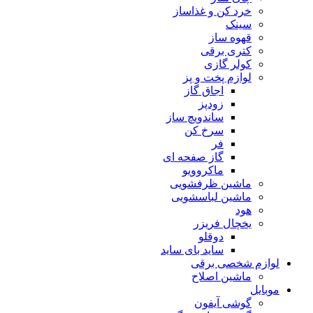
خرد کن و غذاساز
سینک
قهوه ساز
کتری برقی
کولر گازی
لوازم پخت و پز
اجاق گاز
زودپز
ساندویچ ساز
سرخ کن
فر
گاز صفحه ای
ماکروویو
ماشین ظرفشویی
ماشین لباسشویی
هود
یخچال فریزر
دوقلو
ساید بای ساید
لوازم شخصی برقی
ماشین اصلاح
موبایل
گوشی آیفون