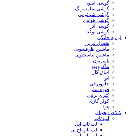
گوشی آیفون
گوشی سامسونگ
گوشی شیائومی
گوشی هواوی
گوشی آنر
گوشی نوکیا
لوازم خانگی
یخچال فریزر
ماشین ظرفشویی
ماشین لباسشویی
تلویزیون
ماکروویو
اجاق گاز
اتو
جاروبرقی
قهوه ساز
کتری برقی
کولر گازی
هود
کالای دیجیتال
لپ تاپ
لپ تاپ اپل
لپ تاپ اچ پی
لپ تاپ ایسوس