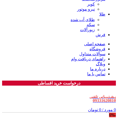
کویر
نیرو موتور
طلا
طلای آب شده
سکه
زیورآلات
فرش
صفحه اصلی
فروشگاه
سوالات متداول
راهنمای دریافت وام
وبلاگ
درباره ما
تماس با ما
درخواست خرید اقساطی
پـشـتـیـبانی تلفنی
09331620810
0
مورد
/
0
تومان
-6%