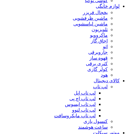
گوشی نوکیا
لوازم خانگی
یخچال فریزر
ماشین ظرفشویی
ماشین لباسشویی
تلویزیون
ماکروویو
اجاق گاز
اتو
جاروبرقی
قهوه ساز
کتری برقی
کولر گازی
هود
کالای دیجیتال
لپ تاپ
لپ تاپ اپل
لپ تاپ اچ پی
لپ تاپ ایسوس
لپ تاپ لنوو
لپ تاپ مایکروسافت
کنسول بازی
ساعت هوشمند
موتور سیکلت