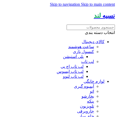
Skip to navigation
Skip to main content
نسیه
لند
انتخاب دسته بندی
کالای دیجیتال
ساعت هوشمند
کنسول بازی
پلی استیشن
لپ تاپ
لپ تاپ اچ پی
لپ تاپ ایسوس
لپ تاپ لنوو
لوازم خانگی
آبمیوه گیری
اتو
بخارشو
پنکه
تلویزیون
جاروبرقی
چای ساز