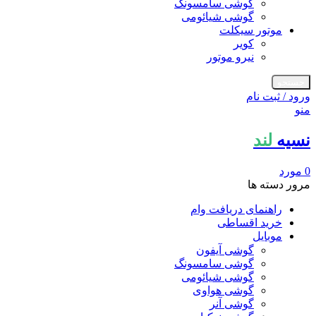
گوشی سامسونگ
گوشی شیائومی
موتور سیکلت
کویر
نیرو موتور
جستجو
ورود / ثبت نام
منو
نسیه
لند
0
مورد
مرور دسته ها
راهنمای دریافت وام
خرید اقساطی
موبایل
گوشی آیفون
گوشی سامسونگ
گوشی شیائومی
گوشی هواوی
گوشی آنر