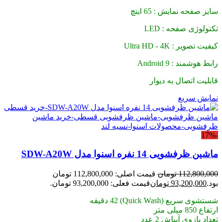
سایز صفحه نمایش : 65 اینچ
تکنولوژی صفحه : LED
کیفیت تصویر : Ultra HD - 4K
رابط هوشمند : Android 9
قابلیت اتصال به دیوار
نمایش سریع
-17%
ماشین ظرفشویی 14 نفره اسنوا مدل SDW-A20W
112,800,000
تومان
قیمت اصلی: 112,800,000 تومان
بود.
93,200,000
تومان
قیمت فعلی: 93,200,000 تومان.
شستشوی سریع (Quick Wash) 42 دقیقه
ارتفاع 850 میلی متر
تعداد بازوی آبپاش 2 عدد