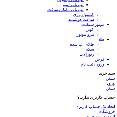
لپ تاپ لنوو
لپ تاپ مایکروسافت
کنسول بازی
ساعت هوشمند
موتور سیکلت
کویر
نیرو موتور
طلا
طلای آب شده
سکه
زیورآلات
فرش
ورود / ثبت نام
سبد خرید
بستن
ورود
بستن
حساب کاربری ندارید؟
ایجاد یک حساب کاربری
فروشگاه
0
مورد
سبد خرید