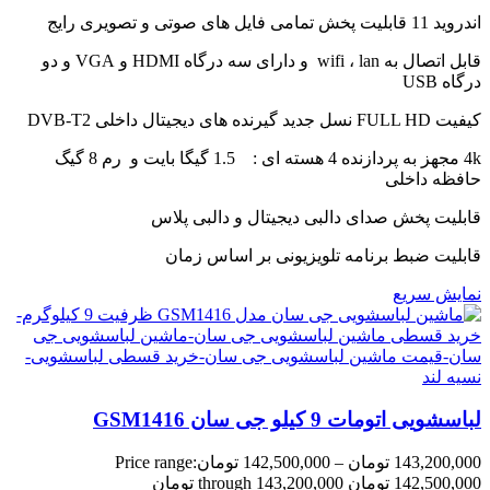
اندروید 11 قابلیت پخش تمامی فایل های صوتی و تصویری رایج
قابل اتصال به wifi ، lan و دارای سه درگاه HDMI و VGA و دو
درگاه USB
کیفیت FULL HD نسل جدید گیرنده های دیجیتال داخلی DVB-T2
4k مجهز به پردازنده 4 هسته ای : 1.5 گیگا بایت و رم 8 گیگ
حافظه داخلی
قابلیت پخش صدای دالبی دیجیتال و دالبی پلاس
قابلیت ضبط برنامه تلویزیونی بر اساس زمان
نمایش سریع
لباسشویی اتومات 9 کیلو جی سان GSM1416
143,200,000
تومان
–
142,500,000
تومان
Price range:
142,500,000 تومان through 143,200,000 تومان