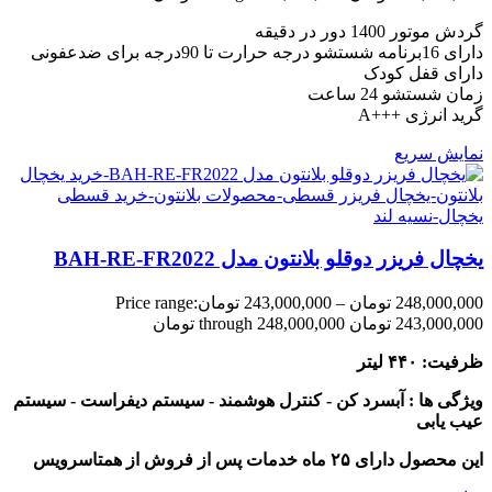
گردش موتور 1400 دور در دقیقه
دارای 16برنامه شستشو درجه حرارت تا 90درجه برای ضدعفونی
دارای قفل کودک
زمان شستشو 24 ساعت
گرید انرژی +++A
نمایش سریع
یخچال فریزر دوقلو بلانتون مدل BAH-RE-FR2022
248,000,000
تومان
–
243,000,000
تومان
Price range:
243,000,000 تومان through 248,000,000 تومان
ظرفیت: ۴۴۰ لیتر
ویژگی ها : آبسرد کن - کنترل هوشمند - سیستم دیفراست - سیستم
عیب یابی
این محصول دارای ۲۵ ماه خدمات پس از فروش از همتاسرویس