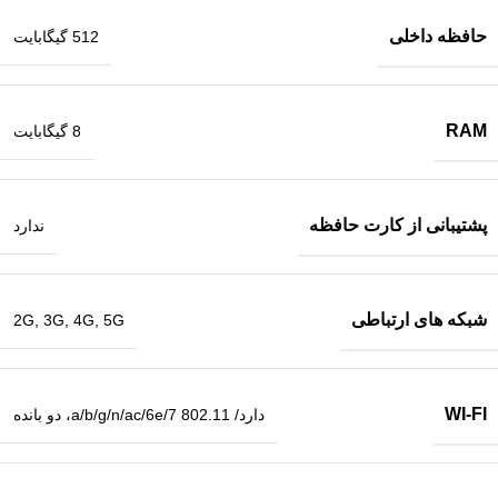
حافظه داخلی
512 گیگابایت
RAM
8 گیگابایت
پشتیبانی از کارت حافظه
ندارد
شبکه های ارتباطی
2G, 3G, 4G, 5G
WI-FI
دارد/ 802.11 a/b/g/n/ac/6e/7، دو بانده