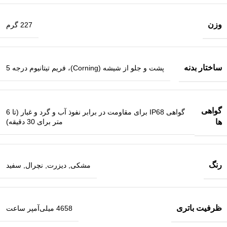
وزن
227 گرم
ساختار بدنه
پشت و جلو از شیشه (Corning)، فریم تیتانیوم درجه 5
گواهی
گواهی IP68 برای مقاومت در برابر نفوذ آب و گرد و غبار (تا 6
متر برای 30 دقیقه)
ها
رنگ
مشکی
,
دیزرت
,
نچرال
,
سفید
ظرفیت باتری
4658 میلی‌آمپر ساعت