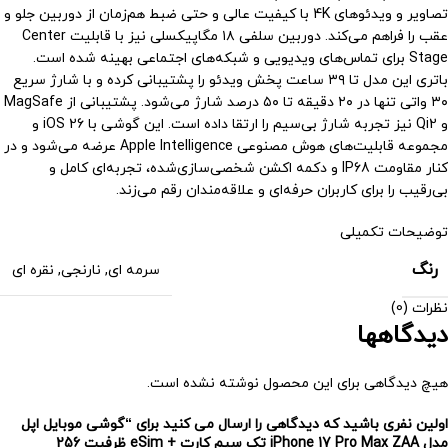
تصاویر و ویدئوهای 4K با کیفیت عالی و حتی ضبط هم‌زمان از دوربین جلو و
عقب را فراهم می‌کند. دوربین سلفی ۱۸ مگاپیکسلی نیز با قابلیت Center
Stage برای تماس‌های ویدیویی و شبکه‌های اجتماعی بهینه شده است.
باتری این مدل تا ۳۹ ساعت پخش ویدئو را پشتیبانی کرده و با شارژ سریع
۳۰ واتی تنها در ۲۰ دقیقه تا ۵۰ درصد شارژ می‌شود. پشتیبانی از MagSafe
و Qi2 نیز تجربه شارژ بی‌سیم را ارتقا داده است. این گوشی با iOS 26 و
مجموعه قابلیت‌های هوش مصنوعی Apple Intelligence عرضه می‌شود و در
کنار مقاومت IP68 و دکمه اکشن شخصی‌سازی‌شده، تجربه‌ای کامل و
بی‌رقیب را برای کاربران حرفه‌ای و علاقه‌مندان رقم می‌زند.
توضیحات تکمیلی
رنگ
سرمه ای
,
نارنجی
,
نقره ای
نظرات (0)
دیدگاهها
هیچ دیدگاهی برای این محصول نوشته نشده است.
اولین نفری باشید که دیدگاهی را ارسال می کنید برای “گوشی موبایل اپل
مدل iPhone 17 Pro Max ZAA تک سیم کارت + eSim ظرفیت 256