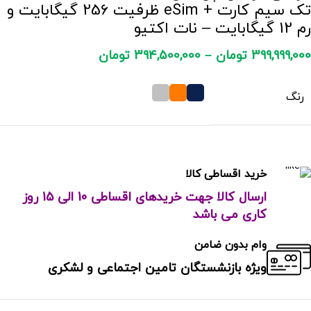
تک سیم کارت + eSim ظرفیت 256 گیگابایت و
رم 12 گیگابایت – نات اکتیو
399,999,000
تومان
–
394,500,000
تومان
رنگ
خرید اقساطی کالا
ارسال کالا جهت خریدهای اقساطی 10 الی 15 روز
کاری می باشد
وام بدون ضامن
ویژه بازنشستگان تامین اجتماعی و لشکری