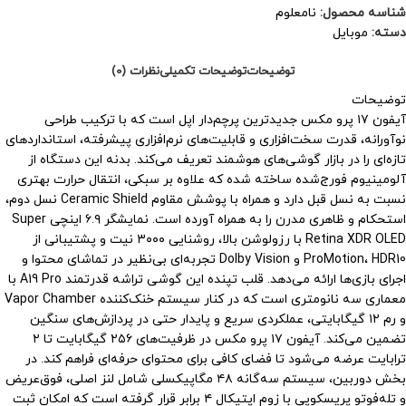
شناسه محصول:
نامعلوم
دسته:
موبایل
توضیحات
توضیحات تکمیلی
نظرات (0)
توضیحات
آیفون ۱۷ پرو مکس جدیدترین پرچم‌دار اپل است که با ترکیب طراحی
نوآورانه، قدرت سخت‌افزاری و قابلیت‌های نرم‌افزاری پیشرفته، استانداردهای
تازه‌ای را در بازار گوشی‌های هوشمند تعریف می‌کند. بدنه این دستگاه از
آلومینیوم فورج‌شده ساخته شده که علاوه بر سبکی، انتقال حرارت بهتری
نسبت به نسل قبل دارد و همراه با پوشش مقاوم Ceramic Shield نسل دوم،
استحکام و ظاهری مدرن را به همراه آورده است. نمایشگر ۶.۹ اینچی Super
Retina XDR OLED با رزولوشن بالا، روشنایی ۳۰۰۰ نیت و پشتیبانی از
ProMotion، HDR10 و Dolby Vision تجربه‌ای بی‌نظیر در تماشای محتوا و
اجرای بازی‌ها ارائه می‌دهد. قلب تپنده این گوشی تراشه قدرتمند A19 Pro با
معماری سه نانومتری است که در کنار سیستم خنک‌کننده Vapor Chamber
و رم ۱۲ گیگابایتی، عملکردی سریع و پایدار حتی در پردازش‌های سنگین
تضمین می‌کند. آیفون ۱۷ پرو مکس در ظرفیت‌های ۲۵۶ گیگابایت تا ۲
ترابایت عرضه می‌شود تا فضای کافی برای محتوای حرفه‌ای فراهم کند. در
بخش دوربین، سیستم سه‌گانه ۴۸ مگاپیکسلی شامل لنز اصلی، فوق‌عریض
و تله‌فوتو پریسکوپی با زوم اپتیکال ۴ برابر قرار گرفته است که امکان ثبت