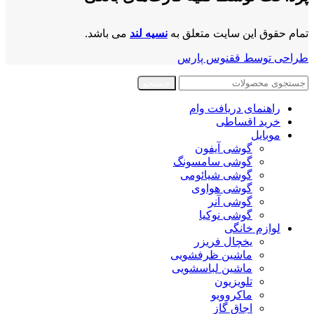
تمام حقوق این سایت متعلق به
نسیه لند
می باشد.
طراحی توسط ققنوس پارس
جستجو
راهنمای دریافت وام
خرید اقساطی
موبایل
گوشی آیفون
گوشی سامسونگ
گوشی شیائومی
گوشی هواوی
گوشی آنر
گوشی نوکیا
لوازم خانگی
یخچال فریزر
ماشین ظرفشویی
ماشین لباسشویی
تلویزیون
ماکروویو
اجاق گاز