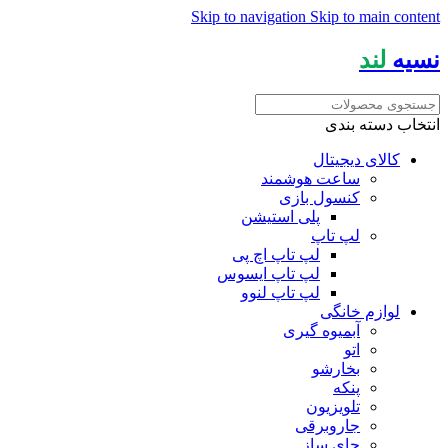
Skip to navigation
Skip to main content
نسیه
لند
انتخاب دسته بندی
کالای دیجیتال
ساعت هوشمند
کنسول بازی
پلی استیشن
لپ تاپ
لپ تاپ اچ پی
لپ تاپ ایسوس
لپ تاپ لنوو
لوازم خانگی
آبمیوه گیری
اتو
بخارشو
پنکه
تلویزیون
جاروبرقی
چای ساز