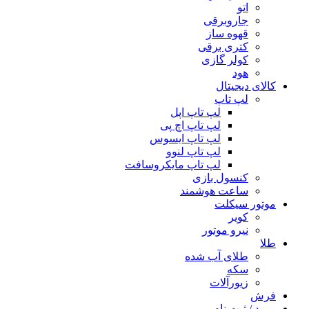
اتو
جاروبرقی
قهوه ساز
کتری برقی
کولر گازی
هود
کالای دیجیتال
لپ تاپ
لپ تاپ اپل
لپ تاپ اچ پی
لپ تاپ ایسوس
لپ تاپ لنوو
لپ تاپ مایکروسافت
کنسول بازی
ساعت هوشمند
موتور سیکلت
کویر
نیرو موتور
طلا
طلای آب شده
سکه
زیورآلات
فرش
ورود / ثبت نام