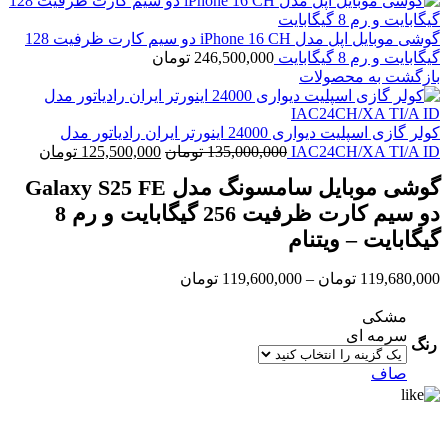
گوشی موبایل اپل مدل iPhone 16 CH دو سیم کارت ظرفیت 128
گیگابایت و رم 8 گیگابایت
246,500,000
تومان
بازگشت به محصولات
کولر گازی اسپلیت دیواری 24000 اینورتر ایران رادیاتور مدل
قیمت
قیمت
IAC24CH/XA TI/A ID
135,000,000
تومان
125,500,000
تومان
اصلی:
فعلی:
گوشی موبایل سامسونگ مدل Galaxy S25 FE
135,000,000 تومان
5,500,000
بود.
دو سیم کارت ظرفیت 256 گیگابایت و رم 8
گیگابایت – ویتنام
Price
119,680,000
تومان
–
119,600,000
تومان
range:
119,600,000 تومان
مشکی
through
سرمه ای
رنگ
119,680,000 تومان
صاف