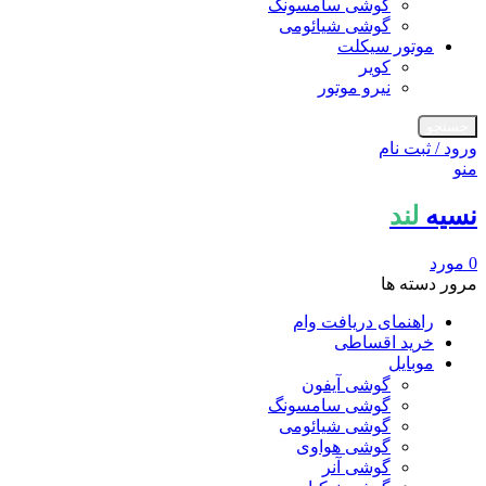
گوشی سامسونگ
گوشی شیائومی
موتور سیکلت
کویر
نیرو موتور
جستجو
ورود / ثبت نام
منو
نسیه
لند
0
مورد
مرور دسته ها
راهنمای دریافت وام
خرید اقساطی
موبایل
گوشی آیفون
گوشی سامسونگ
گوشی شیائومی
گوشی هواوی
گوشی آنر