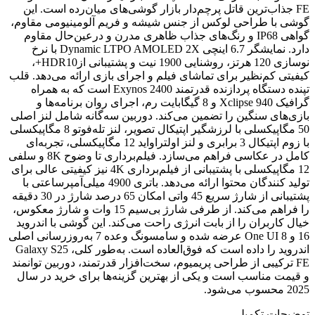
FE جذاب‌ترین قاتل پرچم‌دار بازار گوشی‌های میان‌رده است. این
گوشی با طراحی لوکس از جنس شیشه و فریم آلومینیومی مقاوم،
گواهی IP68 و رنگ‌های جذاب ظاهری مدرن و درعین‌حال مقاوم
دارد. نمایشگر 6.7 اینچی Dynamic LTPO AMOLED 2X با نرخ
نوسازی 120 هرتز، روشنایی 1900 نیت و پشتیبانی ازHDR10+،
کیفیتی کم‌نظیر برای تماشای فیلم و اجرای بازی ارائه می‌دهد. قلب
تپنده دستگاه پردازنده قدرتمند Exynos 2400 است که به همراه
گرافیک Xclipse 940 و 8 گیگابایت رم، اجرای روان برنامه‌ها و
بازی‌های سنگین را تضمین می‌کند. دوربین سه‌گانه شامل لنز اصلی
50 مگاپیکسلی با لرزشگیر اپتیکال تصویر، لنز تله‌فوتو 8 مگاپیکسلی
با زوم اپتیکال 3 برابری و لنز اولتراواید 12 مگاپیکسلی، تجربه‌ای
کامل در عکاسی فراهم می‌سازد. فیلم‌برداری تا وضوح 8K و سلفی
12 مگاپیکسلی با پشتیبانی از فیلم‌برداری 4K نیز کیفیتی عالی برای
تولید کنندگان محتوا ارائه می‌دهد. باتری 4900 میلی‌آمپرساعتی با
پشتیبانی از شارژ سریع 45 واتی امکان 65 درصد شارژ در 30 دقیقه
را فراهم می‌کند. از طرفی شارژ بی‌سیم 15 وات و شارژ معکوس،
خیال کاربران را از بابت انرژی راحت می‌کند. این گوشی با اندروید
16 و One UI 8 عرضه شده و سامسونگ وعده 7 به‌روزرسانی اصلی
اندروید را داده است که فوق‌العاده است. به‌طور کلی، Galaxy S25
FE ترکیبی از طراحی پریمیوم، سخت‌افزار قدرتمند، دوربین توانمند
و قیمت مناسب است و یکی از بهترین گزینه‌ها برای خرید در سال
2025 محسوب می‌شود.
توضیحات تکمیلی