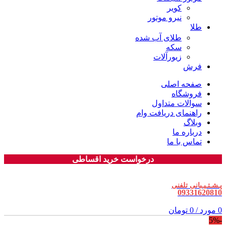
کویر
نیرو موتور
طلا
طلای آب شده
سکه
زیورآلات
فرش
صفحه اصلی
فروشگاه
سوالات متداول
راهنمای دریافت وام
وبلاگ
درباره ما
تماس با ما
درخواست خرید اقساطی
پـشـتـیـبانی تلفنی
09331620810
0
مورد
/
0
تومان
-5%