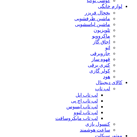
گوشی نوکیا
لوازم خانگی
یخچال فریزر
ماشین ظرفشویی
ماشین لباسشویی
تلویزیون
ماکروویو
اجاق گاز
اتو
جاروبرقی
قهوه ساز
کتری برقی
کولر گازی
هود
کالای دیجیتال
لپ تاپ
لپ تاپ اپل
لپ تاپ اچ پی
لپ تاپ ایسوس
لپ تاپ لنوو
لپ تاپ مایکروسافت
کنسول بازی
ساعت هوشمند
موتور سیکلت