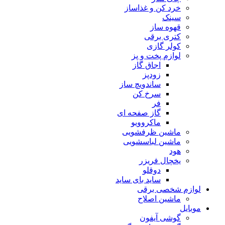
خرد کن و غذاساز
سینک
قهوه ساز
کتری برقی
کولر گازی
لوازم پخت و پز
اجاق گاز
زودپز
ساندویچ ساز
سرخ کن
فر
گاز صفحه ای
ماکروویو
ماشین ظرفشویی
ماشین لباسشویی
هود
یخچال فریزر
دوقلو
ساید بای ساید
لوازم شخصی برقی
ماشین اصلاح
موبایل
گوشی آیفون