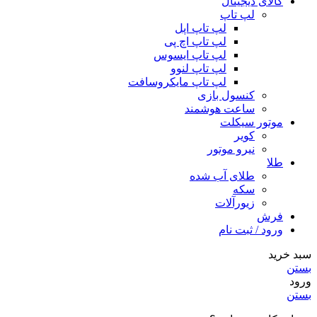
کالای دیجیتال
لپ تاپ
لپ تاپ اپل
لپ تاپ اچ پی
لپ تاپ ایسوس
لپ تاپ لنوو
لپ تاپ مایکروسافت
کنسول بازی
ساعت هوشمند
موتور سیکلت
کویر
نیرو موتور
طلا
طلای آب شده
سکه
زیورآلات
فرش
ورود / ثبت نام
سبد خرید
بستن
ورود
بستن