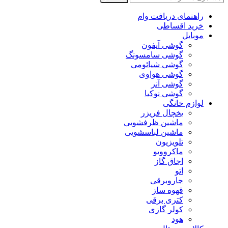
راهنمای دریافت وام
خرید اقساطی
موبایل
گوشی آیفون
گوشی سامسونگ
گوشی شیائومی
گوشی هواوی
گوشی آنر
گوشی نوکیا
لوازم خانگی
یخچال فریزر
ماشین ظرفشویی
ماشین لباسشویی
تلویزیون
ماکروویو
اجاق گاز
اتو
جاروبرقی
قهوه ساز
کتری برقی
کولر گازی
هود