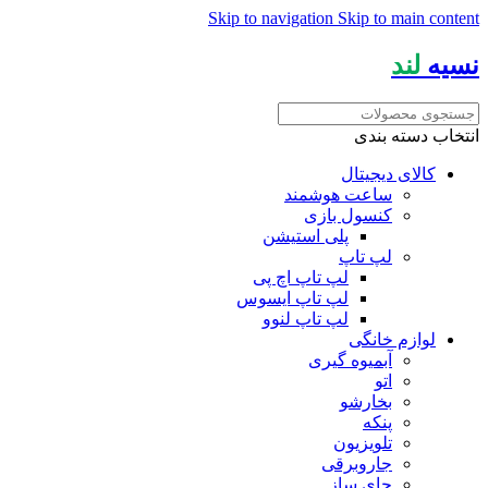
Skip to navigation
Skip to main content
نسیه
لند
انتخاب دسته بندی
کالای دیجیتال
ساعت هوشمند
کنسول بازی
پلی استیشن
لپ تاپ
لپ تاپ اچ پی
لپ تاپ ایسوس
لپ تاپ لنوو
لوازم خانگی
آبمیوه گیری
اتو
بخارشو
پنکه
تلویزیون
جاروبرقی
چای ساز