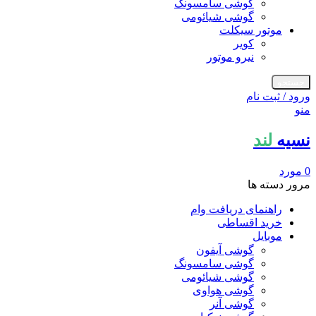
گوشی سامسونگ
گوشی شیائومی
موتور سیکلت
کویر
نیرو موتور
جستجو
ورود / ثبت نام
منو
نسیه
لند
0
مورد
مرور دسته ها
راهنمای دریافت وام
خرید اقساطی
موبایل
گوشی آیفون
گوشی سامسونگ
گوشی شیائومی
گوشی هواوی
گوشی آنر