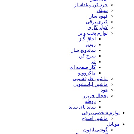
خرد کن و غذاساز
سینک
قهوه ساز
کتری برقی
کولر گازی
لوازم پخت و پز
اجاق گاز
زودپز
ساندویچ ساز
سرخ کن
فر
گاز صفحه ای
ماکروویو
ماشین ظرفشویی
ماشین لباسشویی
هود
یخچال فریزر
دوقلو
ساید بای ساید
لوازم شخصی برقی
ماشین اصلاح
موبایل
گوشی آیفون