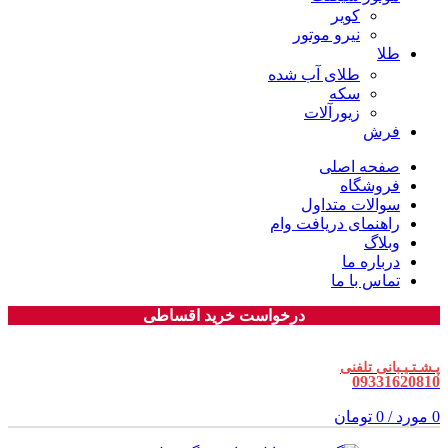
کویر
نیرو موتور
طلا
طلای آب شده
سکه
زیورآلات
فرش
صفحه اصلی
فروشگاه
سوالات متداول
راهنمای دریافت وام
وبلاگ
درباره ما
تماس با ما
درخواست خرید اقساطی
پـشـتـیـبانی تلفنی
09331620810
0
مورد
/
0
تومان