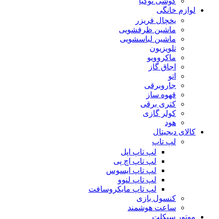
گوشی نوکیا
لوازم خانگی
یخچال فریزر
ماشین ظرفشویی
ماشین لباسشویی
تلویزیون
ماکروویو
اجاق گاز
اتو
جاروبرقی
قهوه ساز
کتری برقی
کولر گازی
هود
کالای دیجیتال
لپ تاپ
لپ تاپ اپل
لپ تاپ اچ پی
لپ تاپ ایسوس
لپ تاپ لنوو
لپ تاپ مایکروسافت
کنسول بازی
ساعت هوشمند
موتور سیکلت