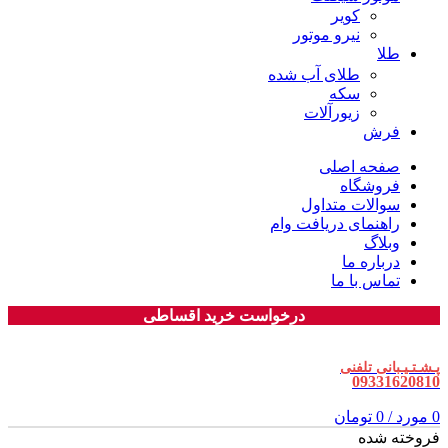
کویر
نیرو موتور
طلا
طلای آب شده
سکه
زیورآلات
فرش
صفحه اصلی
فروشگاه
سوالات متداول
راهنمای دریافت وام
وبلاگ
درباره ما
تماس با ما
درخواست خرید اقساطی
پـشـتـیـبانی تلفنی
09331620810
0
مورد
/
0
تومان
فروخته شده