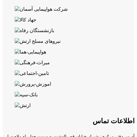
اطلاعات تماس
آدرس دفتر مرکزی: شیراز،خیابان قصرالدشت به سمت چهارراه ملاصدرا ،