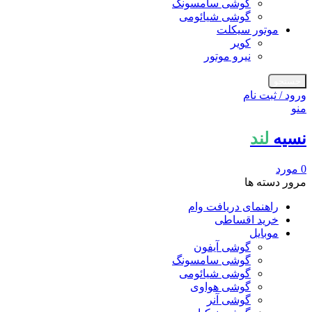
گوشی سامسونگ
گوشی شیائومی
موتور سیکلت
کویر
نیرو موتور
جستجو
ورود / ثبت نام
منو
نسیه
لند
0
مورد
مرور دسته ها
راهنمای دریافت وام
خرید اقساطی
موبایل
گوشی آیفون
گوشی سامسونگ
گوشی شیائومی
گوشی هواوی
گوشی آنر