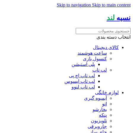
Skip to navigation
Skip to main content
نسیه
لند
انتخاب دسته بندی
کالای دیجیتال
ساعت هوشمند
کنسول بازی
پلی استیشن
لپ تاپ
لپ تاپ اچ پی
لپ تاپ ایسوس
لپ تاپ لنوو
لوازم خانگی
آبمیوه گیری
اتو
بخارشو
پنکه
تلویزیون
جاروبرقی
چای ساز