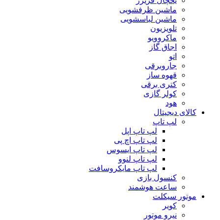
یخچال فریزر
ماشین ظرفشویی
ماشین لباسشویی
تلویزیون
ماکروویو
اجاق گاز
اتو
جاروبرقی
قهوه ساز
کتری برقی
کولر گازی
هود
کالای دیجیتال
لپ تاپ
لپ تاپ اپل
لپ تاپ اچ پی
لپ تاپ ایسوس
لپ تاپ لنوو
لپ تاپ مایکروسافت
کنسول بازی
ساعت هوشمند
موتور سیکلت
کویر
نیرو موتور