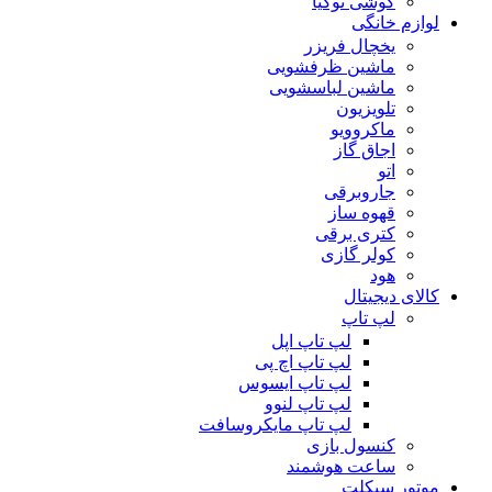
گوشی نوکیا
لوازم خانگی
یخچال فریزر
ماشین ظرفشویی
ماشین لباسشویی
تلویزیون
ماکروویو
اجاق گاز
اتو
جاروبرقی
قهوه ساز
کتری برقی
کولر گازی
هود
کالای دیجیتال
لپ تاپ
لپ تاپ اپل
لپ تاپ اچ پی
لپ تاپ ایسوس
لپ تاپ لنوو
لپ تاپ مایکروسافت
کنسول بازی
ساعت هوشمند
موتور سیکلت