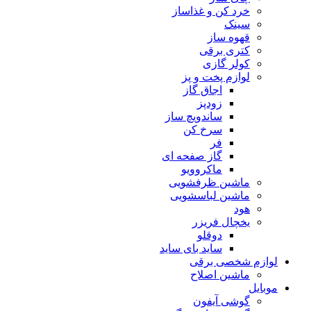
خرد کن و غذاساز
سینک
قهوه ساز
کتری برقی
کولر گازی
لوازم پخت و پز
اجاق گاز
زودپز
ساندویچ ساز
سرخ کن
فر
گاز صفحه ای
ماکروویو
ماشین ظرفشویی
ماشین لباسشویی
هود
یخچال فریزر
دوقلو
ساید بای ساید
لوازم شخصی برقی
ماشین اصلاح
موبایل
گوشی آیفون