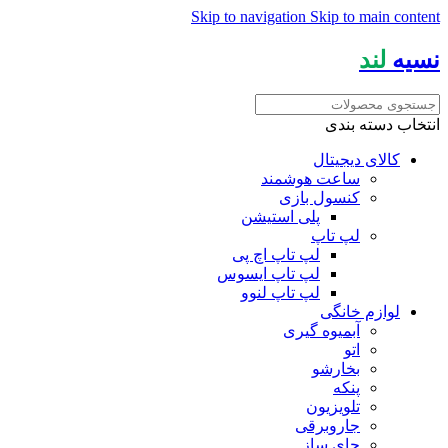
Skip to navigation
Skip to main content
نسیه
لند
انتخاب دسته بندی
کالای دیجیتال
ساعت هوشمند
کنسول بازی
پلی استیشن
لپ تاپ
لپ تاپ اچ پی
لپ تاپ ایسوس
لپ تاپ لنوو
لوازم خانگی
آبمیوه گیری
اتو
بخارشو
پنکه
تلویزیون
جاروبرقی
چای ساز