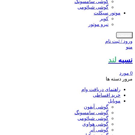
گوشی سامسونگ
گوشی شیائومی
موتور سیکلت
کویر
نیرو موتور
جستجو
ورود / ثبت نام
منو
نسیه
لند
0
مورد
مرور دسته ها
راهنمای دریافت وام
خرید اقساطی
موبایل
گوشی آیفون
گوشی سامسونگ
گوشی شیائومی
گوشی هواوی
گوشی آنر