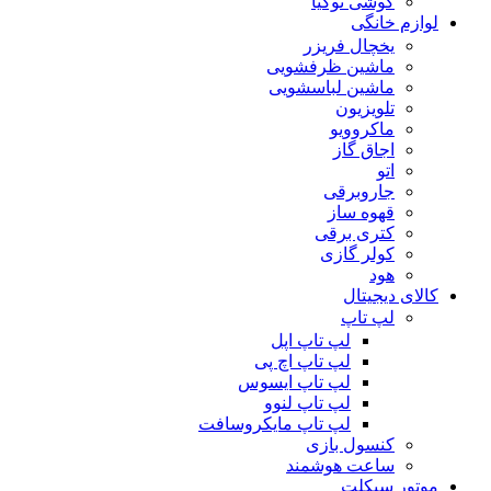
گوشی نوکیا
لوازم خانگی
یخچال فریزر
ماشین ظرفشویی
ماشین لباسشویی
تلویزیون
ماکروویو
اجاق گاز
اتو
جاروبرقی
قهوه ساز
کتری برقی
کولر گازی
هود
کالای دیجیتال
لپ تاپ
لپ تاپ اپل
لپ تاپ اچ پی
لپ تاپ ایسوس
لپ تاپ لنوو
لپ تاپ مایکروسافت
کنسول بازی
ساعت هوشمند
موتور سیکلت