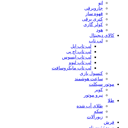
اتو
جاروبرقی
قهوه ساز
کتری برقی
کولر گازی
هود
کالای دیجیتال
لپ تاپ
لپ تاپ اپل
لپ تاپ اچ پی
لپ تاپ ایسوس
لپ تاپ لنوو
لپ تاپ مایکروسافت
کنسول بازی
ساعت هوشمند
موتور سیکلت
کویر
نیرو موتور
طلا
طلای آب شده
سکه
زیورآلات
فرش
ورود / ثبت نام