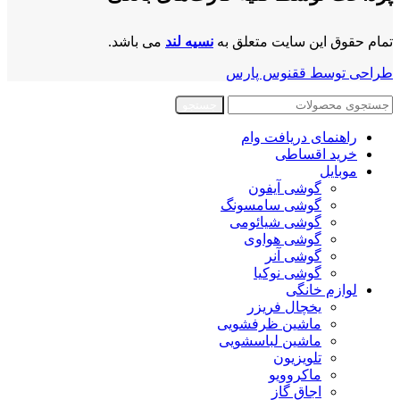
تمام حقوق این سایت متعلق به
نسیه لند
می باشد.
طراحی توسط ققنوس پارس
جستجو
راهنمای دریافت وام
خرید اقساطی
موبایل
گوشی آیفون
گوشی سامسونگ
گوشی شیائومی
گوشی هواوی
گوشی آنر
گوشی نوکیا
لوازم خانگی
یخچال فریزر
ماشین ظرفشویی
ماشین لباسشویی
تلویزیون
ماکروویو
اجاق گاز