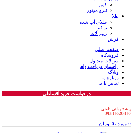
کویر
نیرو موتور
طلا
طلای آب شده
سکه
زیورآلات
فرش
صفحه اصلی
فروشگاه
سوالات متداول
راهنمای دریافت وام
وبلاگ
درباره ما
تماس با ما
درخواست خرید اقساطی
پـشـتـیـبانی تلفنی
09331620810
0
مورد
/
0
تومان