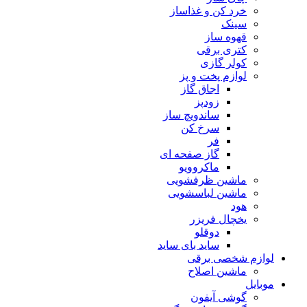
خرد کن و غذاساز
سینک
قهوه ساز
کتری برقی
کولر گازی
لوازم پخت و پز
اجاق گاز
زودپز
ساندویچ ساز
سرخ کن
فر
گاز صفحه ای
ماکروویو
ماشین ظرفشویی
ماشین لباسشویی
هود
یخچال فریزر
دوقلو
ساید بای ساید
لوازم شخصی برقی
ماشین اصلاح
موبایل
گوشی آیفون