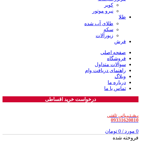
کویر
نیرو موتور
طلا
طلای آب شده
سکه
زیورآلات
فرش
صفحه اصلی
فروشگاه
سوالات متداول
راهنمای دریافت وام
وبلاگ
درباره ما
تماس با ما
درخواست خرید اقساطی
پـشـتـیـبانی تلفنی
09331620810
0
مورد
/
0
تومان
فروخته شده