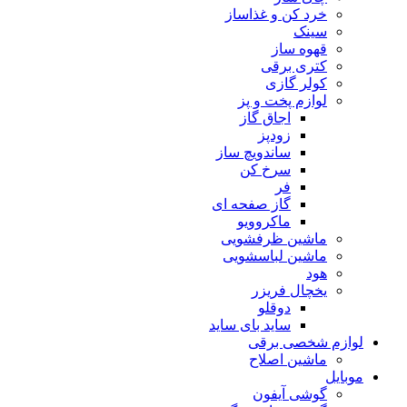
خرد کن و غذاساز
سینک
قهوه ساز
کتری برقی
کولر گازی
لوازم پخت و پز
اجاق گاز
زودپز
ساندویچ ساز
سرخ کن
فر
گاز صفحه ای
ماکروویو
ماشین ظرفشویی
ماشین لباسشویی
هود
یخچال فریزر
دوقلو
ساید بای ساید
لوازم شخصی برقی
ماشین اصلاح
موبایل
گوشی آیفون