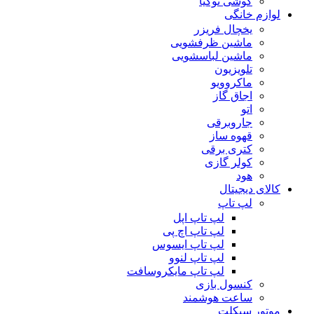
گوشی نوکیا
لوازم خانگی
یخچال فریزر
ماشین ظرفشویی
ماشین لباسشویی
تلویزیون
ماکروویو
اجاق گاز
اتو
جاروبرقی
قهوه ساز
کتری برقی
کولر گازی
هود
کالای دیجیتال
لپ تاپ
لپ تاپ اپل
لپ تاپ اچ پی
لپ تاپ ایسوس
لپ تاپ لنوو
لپ تاپ مایکروسافت
کنسول بازی
ساعت هوشمند
موتور سیکلت