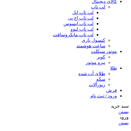
کالای دیجیتال
لپ تاپ
لپ تاپ اپل
لپ تاپ اچ پی
لپ تاپ ایسوس
لپ تاپ لنوو
لپ تاپ مایکروسافت
کنسول بازی
ساعت هوشمند
موتور سیکلت
کویر
نیرو موتور
طلا
طلای آب شده
سکه
زیورآلات
فرش
ورود / ثبت نام
سبد خرید
بستن
ورود
بستن