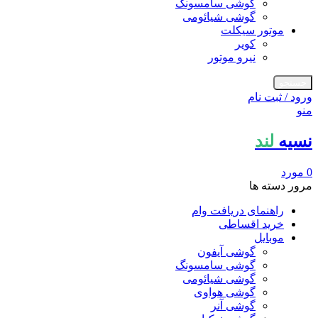
گوشی سامسونگ
گوشی شیائومی
موتور سیکلت
کویر
نیرو موتور
جستجو
ورود / ثبت نام
منو
نسیه
لند
0
مورد
مرور دسته ها
راهنمای دریافت وام
خرید اقساطی
موبایل
گوشی آیفون
گوشی سامسونگ
گوشی شیائومی
گوشی هواوی
گوشی آنر