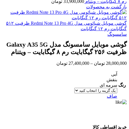
رم ۸ گیگابایت – ویتنام
33,900,000
تومان
بازگشت به محصولات
گوشی موبایل شیائومی مدل Redmi Note 13 Pro 4G ظرفیت ۵۱۲
گیگابایت رم ۱۲ گیگابایت
سامسونگ
گوشی موبایل سامسونگ مدل Galaxy A35 5G
ظرفیت ۲۵۶ گیگابایت رم ۸ گیگابایت – ویتنام
Price
28,000,000
تومان
–
27,400,000
تومان
range:
27,400,000 تومان
آبی
through
بنفش
28,000,000 تومان
رنگ
سرمه ای
صاف
خرید اقساطی کالا