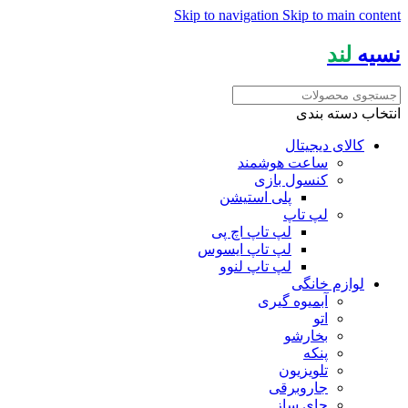
Skip to navigation
Skip to main content
نسیه
لند
انتخاب دسته بندی
کالای دیجیتال
ساعت هوشمند
کنسول بازی
پلی استیشن
لپ تاپ
لپ تاپ اچ پی
لپ تاپ ایسوس
لپ تاپ لنوو
لوازم خانگی
آبمیوه گیری
اتو
بخارشو
پنکه
تلویزیون
جاروبرقی
چای ساز