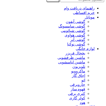
راهنمای دریافت وام
خرید اقساطی
موبایل
گوشی آیفون
گوشی سامسونگ
گوشی شیائومی
گوشی هواوی
گوشی آنر
گوشی نوکیا
لوازم خانگی
یخچال فریزر
ماشین ظرفشویی
ماشین لباسشویی
تلویزیون
ماکروویو
اجاق گاز
اتو
جاروبرقی
قهوه ساز
کتری برقی
کولر گازی
هود