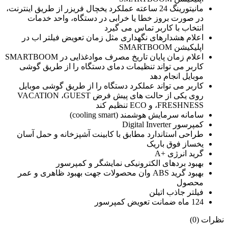
مانیتورینگ 24 ساعته عملکرد یخچال فریزر از طریق اینترنت،
در صورت بروز خطا یا خرابی در دستگاه، واحد خدمات
انتخاب با کاربر تماس می گیرد
اعلام هشدارهای نگهداری مثل زمان تعویض فیلتر اب در
اپلیکیشن SMARTBOOM
اعلام زمان پایان تاریخ مصرف موادغذایی در SMARTBOOM
کاربر می تواند تنظیمات دمای دستگاه را از طریق گوشی
موبایل انجام دهد
کاربر می تواند عملکرد دستگاه را از طریق گوشی موبایل
روی یکی از حالت های پیش فرض VACATION ،GUEST
،FRESHNESS و ECO تنظیم کند
سامانه سرمایش هوشمند (cooling smart)
کمپرسور Digital Inverter
طراحی استاندارد مطابق با کابینت آشپزخانه و حمل آسان
یخساز فوق باریک
گرید انرژی +A
بهبود بردهای الکترونیکی نمایشگر و کمپرسور
بهبود گرید ABS وان محصولات جهت بهبود ظاهری و عمر
محصول
فیلتر جاذب اتیلن
124 ماه ضمانت تعویض کمپرسور
نظرات (0)