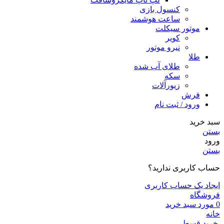
کنسول بازی
ساعت هوشمند
موتور سیکلت
کویر
نیرو موتور
طلا
طلای آب شده
سکه
زیورآلات
فرش
ورود / ثبت نام
سبد خرید
بستن
ورود
بستن
حساب کاربری ندارید؟
ایجاد یک حساب کاربری
فروشگاه
0
مورد
سبد خرید
خانه
خرید قسطی