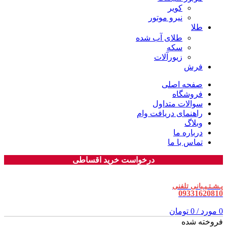
کویر
نیرو موتور
طلا
طلای آب شده
سکه
زیورآلات
فرش
صفحه اصلی
فروشگاه
سوالات متداول
راهنمای دریافت وام
وبلاگ
درباره ما
تماس با ما
درخواست خرید اقساطی
پـشـتـیـبانی تلفنی
09331620810
0
مورد
/
0
تومان
فروخته شده