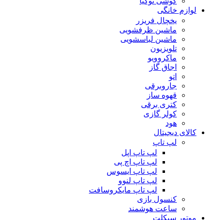
گوشی نوکیا
لوازم خانگی
یخچال فریزر
ماشین ظرفشویی
ماشین لباسشویی
تلویزیون
ماکروویو
اجاق گاز
اتو
جاروبرقی
قهوه ساز
کتری برقی
کولر گازی
هود
کالای دیجیتال
لپ تاپ
لپ تاپ اپل
لپ تاپ اچ پی
لپ تاپ ایسوس
لپ تاپ لنوو
لپ تاپ مایکروسافت
کنسول بازی
ساعت هوشمند
موتور سیکلت