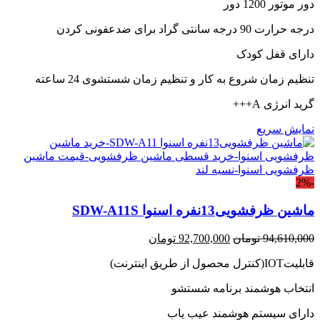
دور موتور 1200 دور
درجه حرارت 90 درجه سانتی گراد برای ضدعفونی کردن
دارای قفل کودک
تنظیم زمان شروع به کار و تنظیم زمان شستشوی 24 ساعته
گرید انرژی A+++
نمایش سریع
-2%
ماشین ظرفشویی13نفره اسنوا SDW-A11S
قیمت
قیمت
94,610,000
تومان
92,700,000
تومان
اصلی:
فعلی:
قابلیتIOT(کنترل محصول از طریق اینترنت)
94,610,000 تومان
92,700,000 تومان.
بود.
انتخاب هوشمند برنامه شستشو
دارای سیستم هوشمند عیب یاب