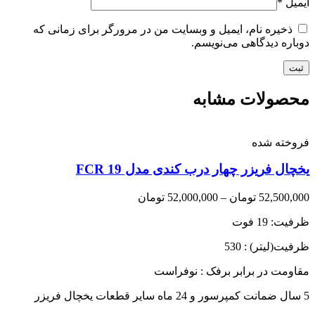
ایمیل
*
ذخیره نام، ایمیل و وبسایت من در مرورگر برای زمانی که
دوباره دیدگاهی می‌نویسم.
محصولات مشابه
فروخته شده
یخچال فریزر چهار درب کندی مدل FCR 19
Price
52,500,000
تومان
–
52,000,000
تومان
range:
ظرفیت: 19 فوت
52,000,000 تومان
through
ظرفیت(لیتر) : 530
52,500,000 تومان
مقاومت در برابر برفک : نوفراست
5 سال ضمانت کمپرسور و 24 ماه سایر قطعات یخچال فریزر