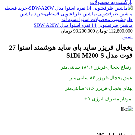
بازگشت به محصولات
ماشین ظرفشویی 14 نفره اسنوا مدل SDW-A20W
قیمت
قیمت
112,800,000
تومان
93,200,000
تومان
اصلی:
فعلی:
اسنوا
112,800,000 تومان
93,200,000 تومان.
یخچال فریزر ساید بای ساید هوشمند اسنوا 27
بود.
فوت مدل S1Di-M200-S
ارتفاع یخچال-فریزر ۱۸۱.۶ سانتی‌متر
عمق یخچال-فریزر ۸۴ سانتی‌متر
پهنای یخچال-فریزر ۹۱.۶ سانتی‌متر
نمودار مصرف انرژی A+