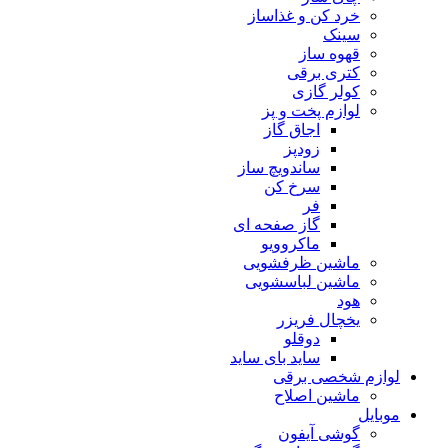
خرد کن و غذاساز
سینک
قهوه ساز
کتری برقی
کولر گازی
لوازم پخت و پز
اجاق گاز
زودپز
ساندویچ ساز
سرخ کن
فر
گاز صفحه ای
ماکروویو
ماشین ظرفشویی
ماشین لباسشویی
هود
یخچال فریزر
دوقلو
ساید بای ساید
لوازم شخصی برقی
ماشین اصلاح
موبایل
گوشی آیفون