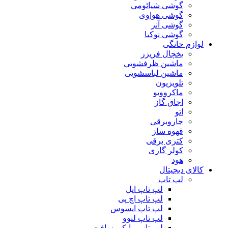
گوشی شیائومی
گوشی هواوی
گوشی آنر
گوشی نوکیا
لوازم خانگی
یخچال فریزر
ماشین ظرفشویی
ماشین لباسشویی
تلویزیون
ماکروویو
اجاق گاز
اتو
جاروبرقی
قهوه ساز
کتری برقی
کولر گازی
هود
کالای دیجیتال
لپ تاپ
لپ تاپ اپل
لپ تاپ اچ پی
لپ تاپ ایسوس
لپ تاپ لنوو
لپ تاپ مایکروسافت