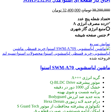
اجاق گاز صفحه ای اسنوا مدل SGH5-2323G
قیمت
قیمت
38,200,000
تومان
32,400,000
تومان
اصلی:
فعلی:
♦️تعداد شعله پنج عدد
38,200,000 تومان
32,400,000 تومان.
✅رده مصرف انرژی A
بود.
⭕️منبع انرژی گاز شهری
📌جنس صفحه شیشه
نمایش سریع
فروخته شده
ماشین لباسشویی SWM-A70 اسنوا
گرید انرژی +++A
موتور پیشرفته Q-BLDC Drive
خشک کن 1000 دور در دقیقه
برنامه شست و شوی بهینه
بدنه جدید ضد لرزش Bodyguard
درام جدید لانه زنبوری Hexa Derum
تکنولوژی پیشرفته محافظت از موتور S Guard Tech
امکان ادامه شستشو در صورت قطع برق