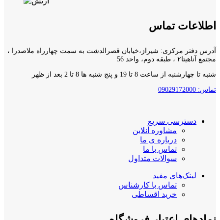
اطلاعات تماس
آدرس دفتر مرکزی: شیراز،خیابان قصرالدشت به سمت چهارراه ملاصدرا ،
مجتمع آناهیتا۲ ، طبقه دوم، واحد 56
شنبه تا چهارشنبه از ساعت 8 تا 19 و پنج شنبه ها 8 تا 2 بعد از ظهر
تماس: 09029172000
دسترسی سریع
مشاوره آنلاین
درباره ی ما
تماس با ما
سوالات متداول
لینک‌های مفید
تماس با کارشناس
خرید اقساطی
نمادهای اعتبار فروشگاه