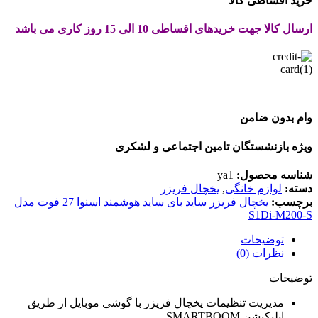
خرید اقساطی کالا
ارسال کالا جهت خریدهای اقساطی 10 الی 15 روز کاری می باشد
وام بدون ضامن
ویژه بازنشستگان تامین اجتماعی و لشکری
شناسه محصول:
ya1
دسته:
لوازم خانگی
,
یخچال فریزر
برچسب:
یخچال فریزر ساید بای ساید هوشمند اسنوا 27 فوت مدل
S1Di-M200-S
توضیحات
نظرات (0)
توضیحات
مدیریت تنظیمات یخچال فریزر با گوشی موبایل از طریق
اپلیکیشن SMARTBOOM