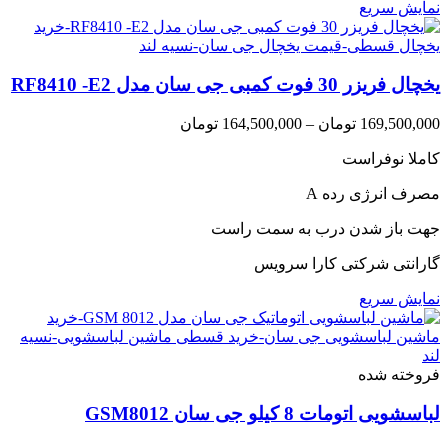
نمایش سریع
یخچال فریزر 30 فوت کمبی جی سان مدل RF8410 -E2
Price
169,500,000
تومان
–
164,500,000
تومان
range:
کاملا نوفراست
164,500,000 تومان
through
مصرف انرژی رده A
169,500,000 تومان
جهت باز شدن درب به سمت راست
گارانتی شرکتی کارا سرویس
نمایش سریع
فروخته شده
لباسشویی اتومات 8 کیلو جی سان GSM8012