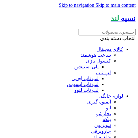
Skip to navigation
Skip to main content
نسیه
لند
انتخاب دسته بندی
کالای دیجیتال
ساعت هوشمند
کنسول بازی
پلی استیشن
لپ تاپ
لپ تاپ اچ پی
لپ تاپ ایسوس
لپ تاپ لنوو
لوازم خانگی
آبمیوه گیری
اتو
بخارشو
پنکه
تلویزیون
جاروبرقی
چای ساز