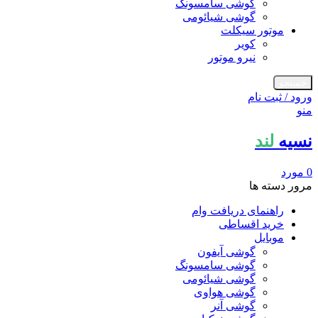
گوشی سامسونگ
گوشی شیائومی
موتور سیکلت
کویر
نیرو موتور
جستجو
ورود / ثبت نام
منو
نسیه
لند
0
مورد
مرور دسته ها
راهنمای دریافت وام
خرید اقساطی
موبایل
گوشی آیفون
گوشی سامسونگ
گوشی شیائومی
گوشی هواوی
گوشی آنر