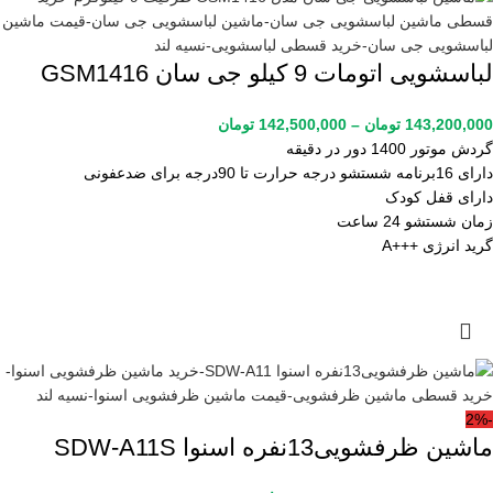
لباسشویی اتومات 9 کیلو جی سان GSM1416
143,200,000
تومان
–
142,500,000
تومان
گردش موتور 1400 دور در دقیقه
دارای 16برنامه شستشو درجه حرارت تا 90درجه برای ضدعفونی
دارای قفل کودک
زمان شستشو 24 ساعت
گرید انرژی +++A
-2%
ماشین ظرفشویی13نفره اسنوا SDW-A11S