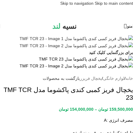
Skip to navigation
Skip to main content
نسیه
لند
منو
برای بزرگنمایی کلیک کنید
خانه
/
لوازم خانگی
/
یخچال فریزر
بازگشت به محصولات
یخچال فریز کمبی کندی پاکشوما مدل TMF TCR
23
159,500,000
تومان
–
154,000,000
تومان
مصرف انرژی :A
دارای :تکنولوژی مصرف بهینه انرژی